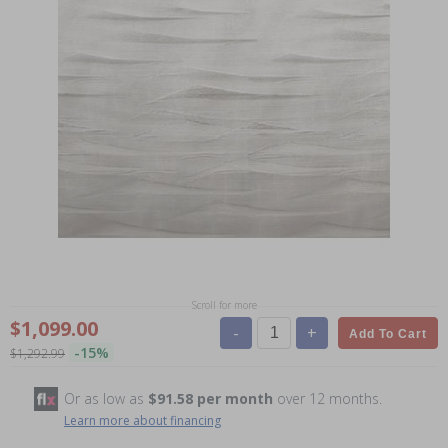
Scroll for more
$1,099.00
-
+
Add To Cart
-15%
$1,292.99
Or as low as
$91.58 per month
over 12 months.
Learn more about financing