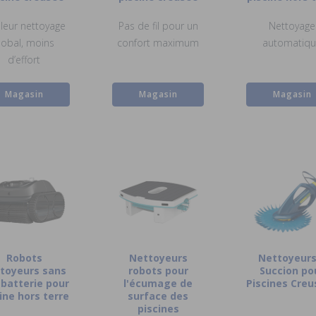
lleur nettoyage
Pas de fil pour un
Nettoyage
lobal, moins
confort maximum
automatiq
d’effort
Magasin
Magasin
Magasin
Robots
Nettoyeurs
Nettoyeurs
toyeurs sans
robots pour
Succion po
à batterie pour
l'écumage de
Piscines Cre
ine hors terre
surface des
piscines