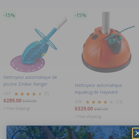
-15%
-15%
Nettoyeur automatique de
piscine Zodiac Ranger
Nettoyeur automatique
Aquabug de Hayward
4.57
(7)
$289.00
$339.99
4.00
(13)
$329.00
+ Free shipping!
$387.99
+ Free shipping!