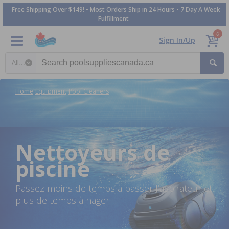
Free Shipping Over $149! • Most Orders Ship in 24 Hours • 7 Day A Week
Fulfillment
0
Sign In/Up
Search category
Home
Equipment
Pool Cleaners
Nettoyeurs de
piscine
Passez moins de temps à passer l’aspirateur et
plus de temps à nager.