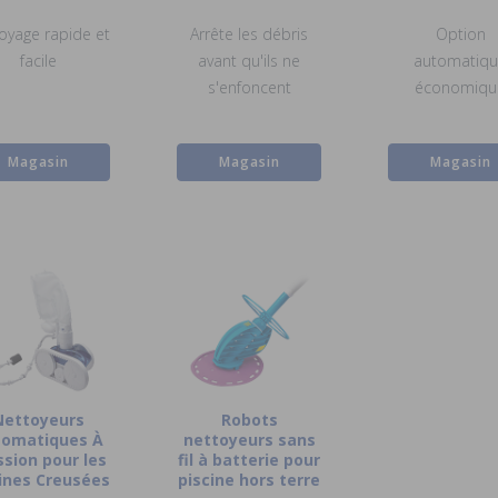
oyage rapide et
Arrête les débris
Option
facile
avant qu'ils ne
automatiq
s'enfoncent
économiqu
Magasin
Magasin
Magasin
Nettoyeurs
Robots
tomatiques À
nettoyeurs sans
ssion pour les
fil à batterie pour
ines Creusées
piscine hors terre