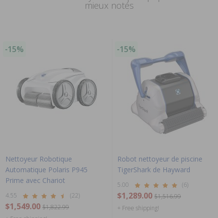
mieux notés
-15%
-15%
Nettoyeur Robotique
Robot nettoyeur de piscine
Automatique Polaris P945
TigerShark de Hayward
Prime avec Chariot
5.00
(6)
$1,289.00
4.55
(22)
$1,516.99
$1,549.00
$1,822.99
+ Free shipping!