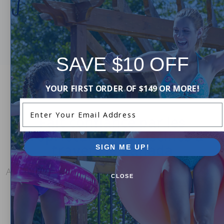
SAVE $10 OFF
YOUR FIRST ORDER OF $149 OR MORE!
Enter Your Email Address
Fait confiance par les
propriétaires de piscines à
travers le Canada
SIGN ME UP!
Avis honnêtes de clients ayant amélioré leur routine
CLOSE
de nettoyage de piscine