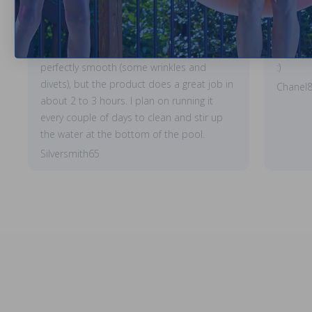
I have a 24 foot round above ground pool
Love lad
with a 52' inch depth. The bottom is not
adorable
perfectly smooth (some wrinkles and
:)
divets), but the product does a great job in
Chanel
about 2 to 3 hours. I plan on running it
every couple of days to clean and stir up
the water at the bottom of the pool.
Silversmith65