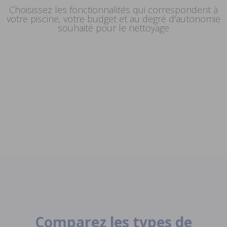
Choisissez les fonctionnalités qui correspondent à
votre piscine, votre budget et au degré d'autonomie
Choisissez la profondeur du nettoyage
souhaité pour le nettoyage
Choix intelligents
Correspondance entre votre nettoyeur et
souhaitée
Nettoyage sans
en matière de
les débris à traiter
s'inquiéter
budget
Comparez les types de