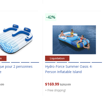
-42%
on
Liquidation
gue pour 2 personnes
Hydro-Force Summer Oasis 4-
e
Person Inflatable Island
$169.99
.99
$292.99
+ Free shipping!