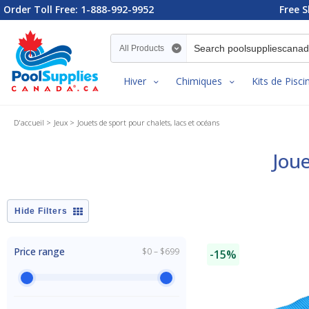
Order Toll Free: 1-888-992-9952
Free S
Search category
Hiver
Chimiques
Kits de Pisci
D'accueil
Jeux
Jouets de sport pour chalets, lacs et océans
Joue
Filters
Price range
$0 – $699
-15%