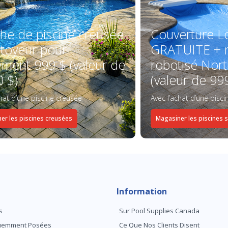
he de piscine creusée
Couverture L
ttoyeur pour
GRATUITE + n
ement 999 $ (valeur de
robotisé Nort
0 $)
(valeur de 99
chat d’une piscine creusée
Avec l’achat d’une pisc
er les piscines creusées
Magasiner les piscines 
Information
s
Sur Pool Supplies Canada
quemment Posées
Ce Que Nos Clients Disent