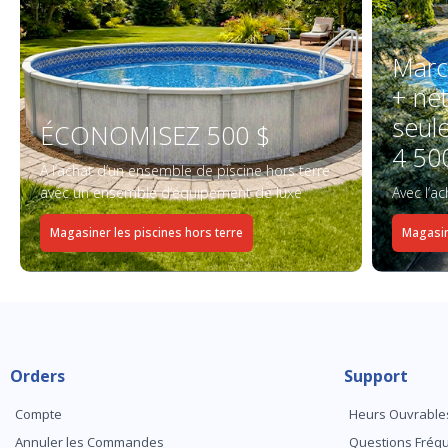
Marc
+ ne
seul
ÉCONOMISEZ 500 $
4 50
À l’achat d’un ensemble de piscine hors terre
avec un ensemble d’équipement de luxe
Avec l’a
Magasiner les piscines hors terre
Magasin
Orders
Support
Compte
Heurs Ouvrable
Annuler les Commandes
Questions Fré