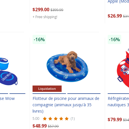
Apple (Mod
$299.00
$399.99
$26.99
$31
+ Free shipping!
-16%
-16%
SAVE $10 OFF
Liquidation
YOUR FIRST ORDER OF $149 OR MORE!
asse Wow
Flotteur de piscine pour animaux de
Réfrigérate
Enter Your Email Address
compagnie (animaux jusqu'à 35
nautiques 3
livres)
5.00
(1)
$79.99
$94
$48.99
$57.99
SIGN ME UP!