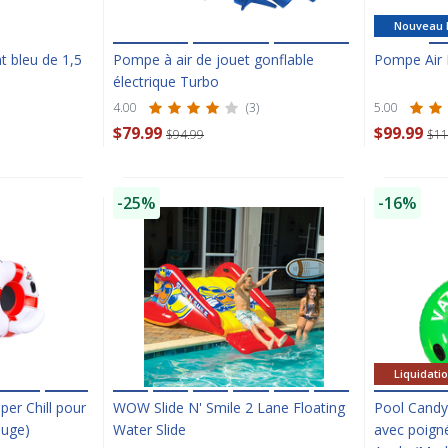
Nouveau 
nt bleu de 1,5
Pompe à air de jouet gonflable
Pompe Air
électrique Turbo
4.00
(3)
5.00
$79.99
$99.99
$94.99
$11
-25%
-16%
Liquidati
uper Chill pour
WOW Slide N' Smile 2 Lane Floating
Pool Candy
ouge)
Water Slide
avec poign