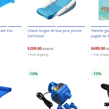
tant Eva
Chaise longue de luxe pour piscine
Planche gon
SunChaser
pagaie de 
$209.00
$699.00
$245.99
$
+ Free shipping!
+ Free shippi
-16%
-15%