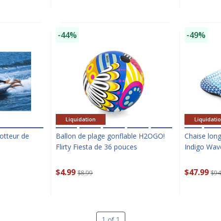
CLOSE
-44%
-49%
Liquidation
Liquidati
lotteur de
Ballon de plage gonflable H2OGO!
Chaise lon
Flirty Fiesta de 36 pouces
Indigo Wav
$4.99
$47.99
$8.99
$94
1 of 1