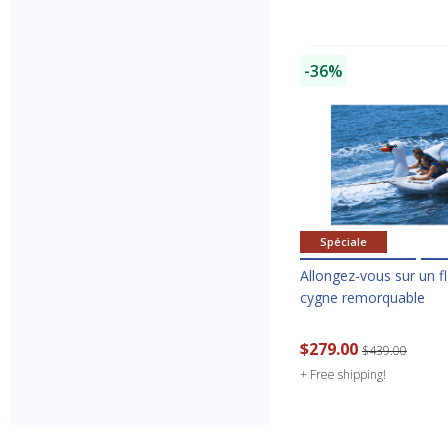
-36%
Spéciale
Allongez-vous sur un f
cygne remorquable
$279.00
$439.00
+ Free shipping!