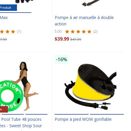
Produit
 Max
Pompe à air manuelle à double
action
(1)
5.00
(2)
$39.99
7.99
$47.99
-16%
on
 Pool Tube 48 pouces
Pompe à pied WOW gonflable
ées - Sweet Shop Sour