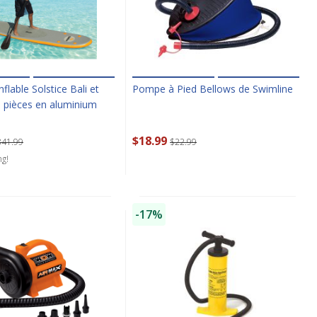
flable Solstice Bali et
Pompe à Pied Bellows de Swimline
3 pièces en aluminium
$18.99
841.99
$22.99
ng!
-17%