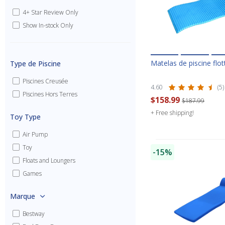
4+ Star Review Only
Show In-stock Only
Matelas de piscine flot
Type de Piscine
Piscines Creusée
4.60
(5)
Piscines Hors Terres
$158.99
$187.99
+ Free shipping!
Toy Type
Air Pump
Toy
-15%
Floats and Loungers
Games
Marque
Bestway