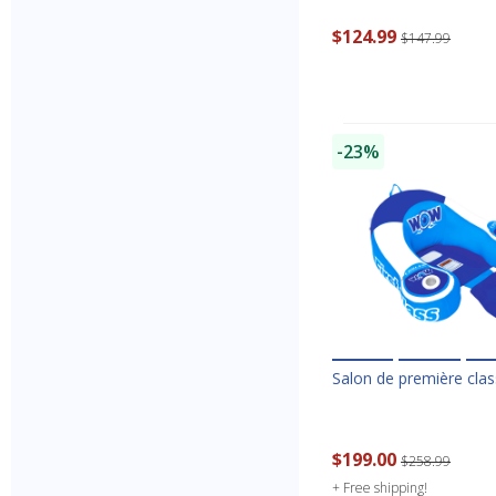
$124.99
$147.99
-23%
Salon de première cl
$199.00
$258.99
+ Free shipping!