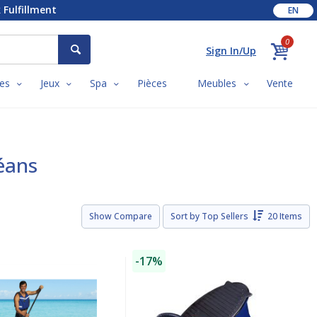
 Fulfillment
EN
0
Sign In/Up
es
Jeux
Spa
Pièces
Meubles
Vente
céans
Show Compare
Sort by
Top Sellers
20 Items
-17%