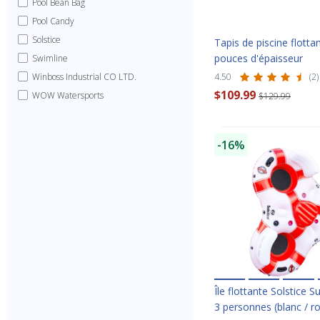
Pool Bean Bag
Pool Candy
Solstice
Tapis de piscine flotta
pouces d'épaisseur
Swimline
Winboss Industrial CO LTD.
4.50
(2)
$109.99
WOW Watersports
$129.99
-16%
Île flottante Solstice S
3 personnes (blanc / r