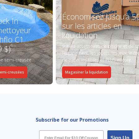
Économisez jusqu’à 5
ock In
sur les articles en
ettoyeur
liquidation
hflo C1
Sur les accessoires de piscine et de s
9 $)
l’équipement, les jouets, les jeux, le mo
ine semi-creusée
de patio, les toiles et PLUS encore.
semi-creusées
Magasiner la liquidation
Subscribe for our Promotions
Email
Sign Up