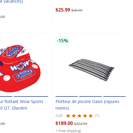
e vacances)
$25.99
$30.99
.99
-15%
ur flottant Wow Sports
Flotteur de piscine Oasis (rayures
0 QT. Glacière
noires)
5.00
(1)
$189.00
.99
$222.99
+ Free shipping!