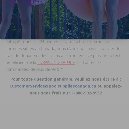
Nos clients sont toujours étonnés de la rapidité avec laquelle
leurs produits arrivent. Nous expédions très rapidement! De la
côte Est à la côte Ouest du Canada, et partout entre les deux,
nous sommes fiers d’acheminer nos produits jusqu’à votre
porte rapidement. La plupart des commandes quittent notre
entrepôt dans les 24 heures suivant l’achat. Comme nous
sommes situés au Canada, vous n’avez pas à vous soucier des
frais de douane ni des tracas à la frontière. De plus, nos clients
bénéficient de la
LIVRAISON GRATUITE
sur toutes les
commandes de plus de 99 $!*
Pour toute question générale, veuillez nous écrire à :
CustomerService@poolsuppliescanada.ca
ou appelez-
nous sans frais au : 1-888-992-9952