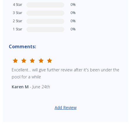
4 Star
0%
3 Star
0%
2 Star
0%
1 Star
0%
Comments:
Excellent... will give further review after it's been under the
SAVE $10 OFF
pool for a while
Karen M
- June 24th
YOUR FIRST ORDER OF $149 OR MORE!
Enter Your Email Address
Add Review
SIGN ME UP!