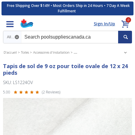
Free Shipping Over $149! • Most Orders Ship in 24 Hours • 7 Day A Week
Fulfillment
0
Sign In/Up
Search category
D'accueil
Toiles
Accessoires d'Installation
Toiles Hors-Terres Accessoires d'Installa
Tapis de sol de 9 oz pour toile ovale de 12 x 24
pieds
SKU: LS1224OV
5.00
(2 Reviews)