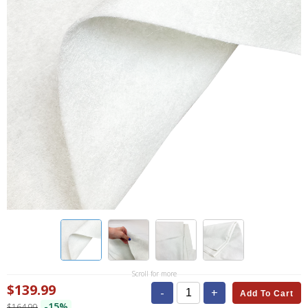
Scroll for more
$139.99
-
+
Add To Cart
-15%
$164.99