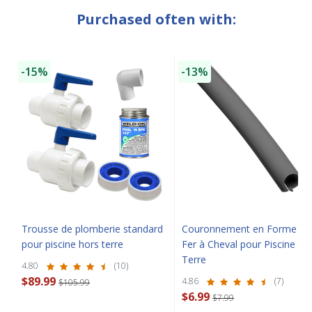
Purchased often with:
CLOSE
-15%
-13%
Trousse de plomberie standard
Couronnement en Forme de
pour piscine hors terre
Fer à Cheval pour Piscine Ho
Terre
4.80
(10)
$89.99
4.86
(7)
$105.99
$6.99
$7.99