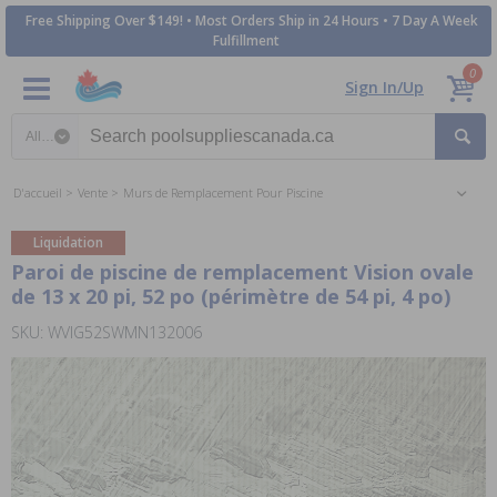
Free Shipping Over $149! • Most Orders Ship in 24 Hours • 7 Day A Week
Fulfillment
0
Sign In/Up
Search category
D'accueil
Vente
Murs de Remplacement Pour Piscine
Liquidation
Paroi de piscine de remplacement Vision ovale
de 13 x 20 pi, 52 po (périmètre de 54 pi, 4 po)
SKU: WVIG52SWMN132006