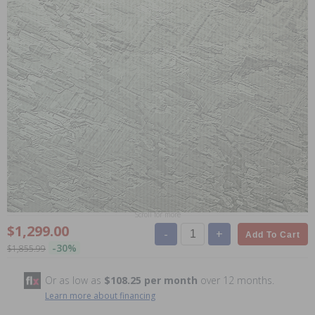
Scroll for more
$1,299.00
-
+
Add To Cart
-30%
$1,855.99
Or as low as
$108.25 per month
over 12 months.
Learn more about financing