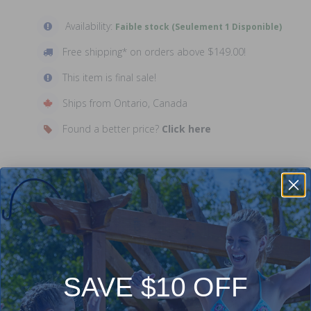
Availability:
Faible stock (Seulement 1 Disponible)
Free shipping* on orders above $149.00!
This item is final sale!
Ships from Ontario, Canada
Found a better price?
Click here
Description
Paroi de piscine de remplacement Vision ovale de 13 x 20
pieds de 52 pouces (périmètre de 54 pieds et 4 pouces)
pour piscines hors terre avec un poinçon d'écumoire de 12
SAVE $10 OFF
pouces de large.