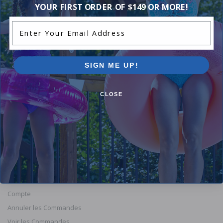
Remarque : le motif réel du mur peut varier à partir
YOUR FIRST ORDER OF $149 OR MORE!
de l'image.
Enter Your Email Address
Reviews
SIGN ME UP!
Be the first one to leave a review!
CLOSE
Add Review
Orders
Compte
Annuler les Commandes
Voir les Commandes