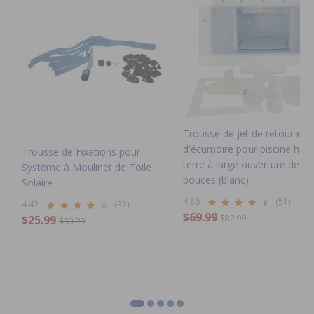
Trousse de jet de retour et
d'écumoire pour piscine hors
Trousse de Fixations pour
terre à large ouverture de 12
Système à Moulinet de Toile
pouces (blanc)
Solaire
4.86
(51)
4.42
(31)
$69.99
$25.99
$82.99
$30.99