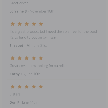
Great cover
Lorraine B
- November 18th
It’s a great product but I need the solar reel for the pool
it’s to hard to put on by myself.
Elizabeth M
- June 21st
Great cover, now looking for xa roller
Cathy E
- June 10th
5 stars
Don F
- June 14th