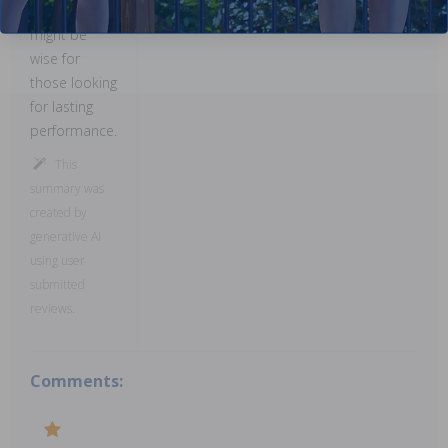
end option
might be
wise for
those looking
for lasting
performance.
This
summary was
created by
generative AI
using user
submitted
reviews.
Comments: