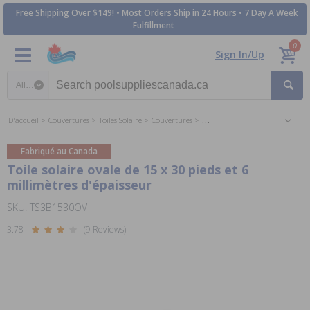
Free Shipping Over $149! • Most Orders Ship in 24 Hours • 7 Day A Week
Fulfillment
0
Sign In/Up
Search category
D'accueil
Couvertures
Toiles Solaire
Couvertures
Toiles Solaire 15 x 30 pieds Ovale
Fabriqué au Canada
Toile solaire ovale de 15 x 30 pieds et 6
millimètres d'épaisseur
SKU: TS3B1530OV
3.78
(9 Reviews)