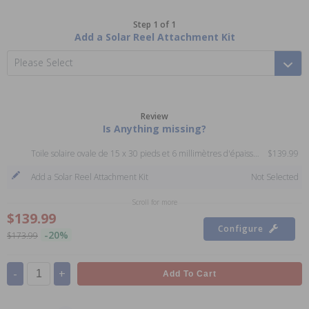
Step 1 of 1
Add a Solar Reel Attachment Kit
Please Select
Review
Is Anything missing?
Toile solaire ovale de 15 x 30 pieds et 6 millimètres d'épaisseur
$139.99
Add a Solar Reel Attachment Kit
Not Selected
Scroll for more
$139.99
Configure
-20%
$173.99
-
+
Add To Cart