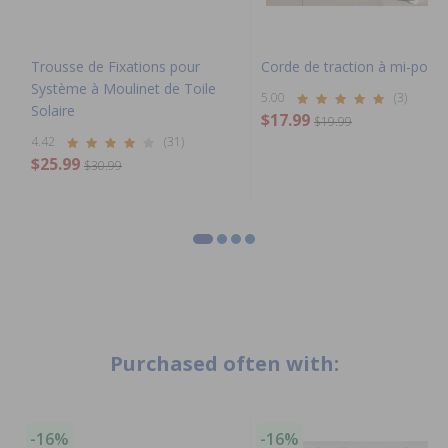
Trousse de Fixations pour
Corde de traction à mi-poig
Système à Moulinet de Toile
5.00
(3)
Solaire
$17.99
$19.99
4.42
(31)
$25.99
$30.99
Purchased often with:
-16%
-16%