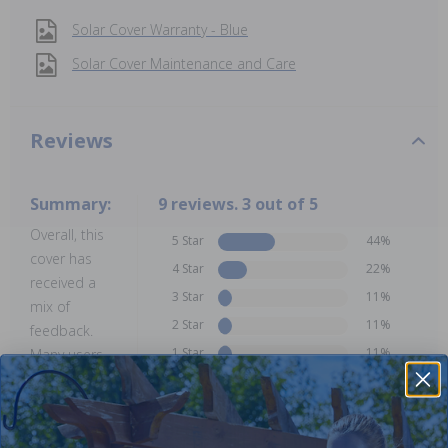
Solar Cover Warranty - Blue
Solar Cover Maintenance and Care
Reviews
Summary:
9 reviews. 3 out of 5
Overall, this
5 Star
44%
cover has
4 Star
22%
received a
3 Star
11%
mix of
2 Star
11%
feedback.
1 Star
11%
Many users
praise its
effectiveness
and