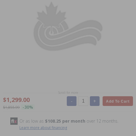
Scroll for more
$1,299.00
-
+
Add To Cart
-30%
$1,855.99
Or as low as
$108.25 per month
over 12 months.
Learn more about financing