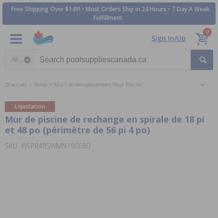
Free Shipping Over $149! • Most Orders Ship in 24 Hours • 7 Day A Week
Fulfillment
0
Sign In/Up
Search category
D'accueil
Vente
Murs de Remplacement Pour Piscine
Liquidation
Mur de piscine de rechange en spirale de 18 pi
et 48 po (périmètre de 56 pi 4 po)
SKU: WSPR48SWMN180680