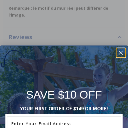
Remarque : le motif du mur réel peut différer de
l'image.
Reviews
Be the first one to leave a review!
Add Review
SAVE $10 OFF
Soldes et promotions en cours chez Pool
Supplies Canada
YOUR FIRST ORDER OF $149 OR MORE!
Magasinez des offres sur les piscines hors terre, les piscines
semi-creusées, les ensembles de piscines creusées et plus
Enter Your Email Address
encore.