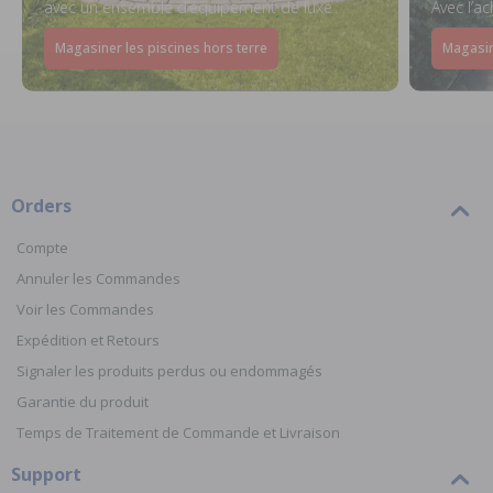
avec un ensemble d’équipement de luxe
Avec l’a
Magasiner les piscines hors terre
Magasin
Orders
Compte
Annuler les Commandes
Voir les Commandes
Expédition et Retours
Signaler les produits perdus ou endommagés
Garantie du produit
Temps de Traitement de Commande et Livraison
Support