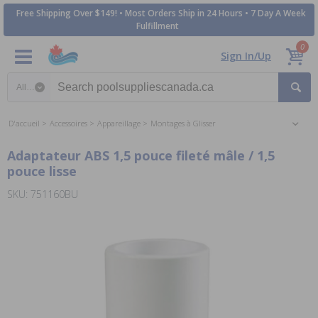
Free Shipping Over $149! • Most Orders Ship in 24 Hours • 7 Day A Week
Fulfillment
0
Sign In/Up
Search category
D'accueil
Accessoires
Appareillage
Montages à Glisser
Adaptateur ABS 1,5 pouce fileté mâle / 1,5
pouce lisse
SKU: 751160BU