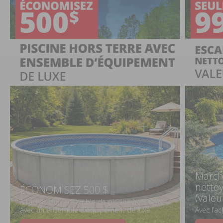
March
netto
ÉCONOMISEZ 500 $
(valeu
À l’achat d’un ensemble de piscine hors terre
avec un ensemble d’équipement de luxe
Avec l’a