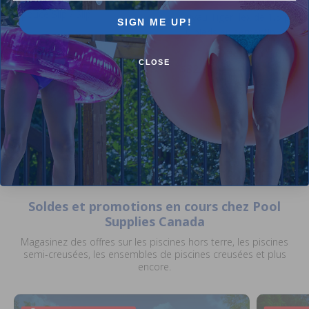
pouce Slip / Slip
Tuyau TigerFlex de 1,5 pouc
SIGN ME UP!
10 pieds en serpentin
5.00
(4)
$3.99
$4.99
5.00
(10)
CLOSE
$32.99
$38.99
Soldes et promotions en cours chez Pool
Supplies Canada
Magasinez des offres sur les piscines hors terre, les piscines
semi-creusées, les ensembles de piscines creusées et plus
encore.