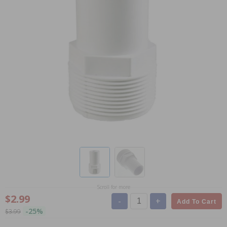
Scroll for more
$2.99
-
+
Add To Cart
-25%
$3.99