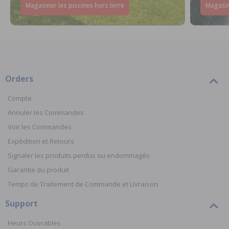
Magasiner les piscines hors terre
Magasin
Orders
Compte
Annuler les Commandes
Voir les Commandes
Expédition et Retours
Signaler les produits perdus ou endommagés
Garantie du produit
Temps de Traitement de Commande et Livraison
Support
Heurs Ouvrables