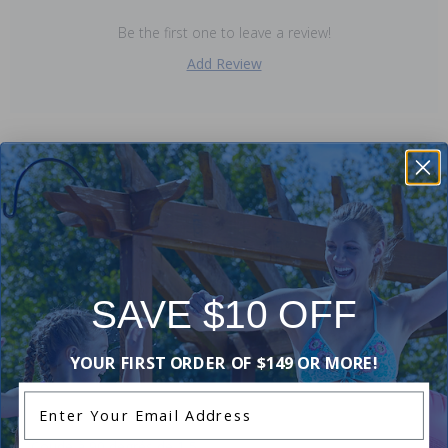
Be the first one to leave a review!
Add Review
Purchased often with:
-20%
-15%
SAVE $10 OFF
YOUR FIRST ORDER OF $149 OR MORE!
Enter Your Email Address
Coude à 90 degrés de 1,5