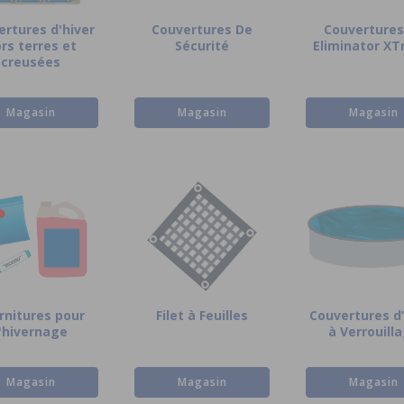
ertures d'hiver
Couvertures De
Couvertures
rs terres et
Sécurité
Eliminator X
creusées
Magasin
Magasin
Magasin
rnitures pour
Filet à Feuilles
Couvertures d’
l'hivernage
à Verrouill
Magasin
Magasin
Magasin