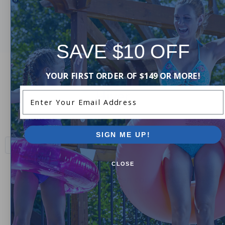
au début de l'hiver avec un filet à feuilles de mailles et
faites en sorte que l'ouverture du printemps soit facile!
SAVE $10 OFF
YOUR FIRST ORDER OF $149 OR MORE!
Hiver
Enter Your Email Address
SIGN ME UP!
0 Items
Sort and Filter
CLOSE
Soldes et promotions en cours chez Pool
Supplies Canada
Magasinez des offres sur les piscines hors terre, les piscines
semi-creusées, les ensembles de piscines creusées et plus
encore.