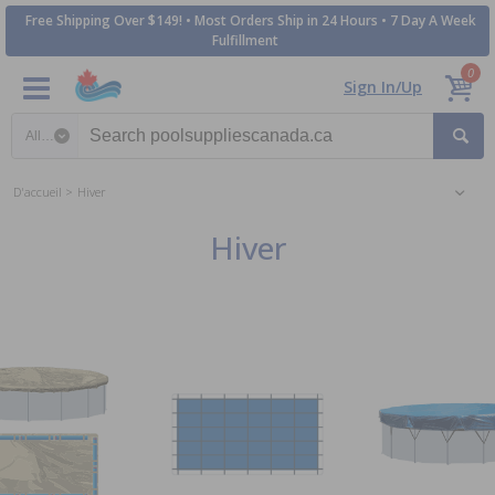
Free Shipping Over $149! • Most Orders Ship in 24 Hours • 7 Day A Week
Fulfillment
0
Sign In/Up
Search category
D'accueil
Hiver
Hiver