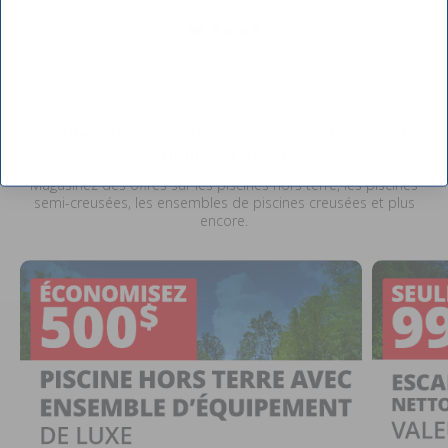
CLOSE
Soldes et promotions en cours chez Pool
Supplies Canada
Magasinez des offres sur les piscines hors terre, les piscines
semi-creusées, les ensembles de piscines creusées et plus
encore.