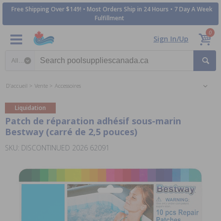
Free Shipping Over $149! • Most Orders Ship in 24 Hours • 7 Day A Week
Fulfillment
0
Sign In/Up
Search category
D'accueil
Vente
Accessoires
Liquidation
Patch de réparation adhésif sous-marin
Bestway (carré de 2,5 pouces)
SKU: DISCONTINUED 2026 62091