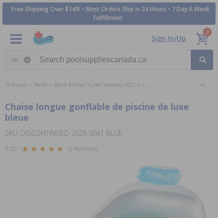
Free Shipping Over $149! • Most Orders Ship in 24 Hours • 7 Day A Week
Fulfillment
0
Sign In/Up
Search category
D'accueil
Vente
Black Friday / Cyber Monday 2021
Pre Black Friday Toy Deals 2021
Chaise longue gonflable de piscine de luxe
bleue
SKU: DISCONTINUED 2026 9041 BLUE
5.00
(2 Reviews)