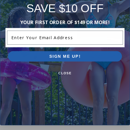
Purchased often with:
SAVE $10 OFF
YOUR FIRST ORDER OF $149 OR MORE!
-16%
-10%
Enter Your Email Address
SIGN ME UP!
CLOSE
Trousse de Fixations pour
Corde de traction à mi-poig
Système à Moulinet de Toile
5.00
(3)
Solaire
$17.99
$19.99
4.42
(31)
$25.99
$30.99