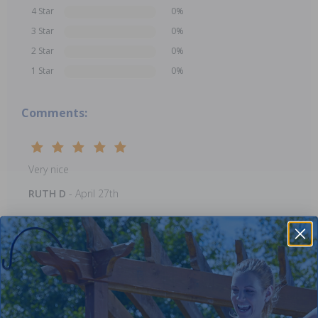
4 Star
0%
3 Star
0%
2 Star
0%
1 Star
0%
Comments:
Very nice
RUTH D
- April 27th
Add Review