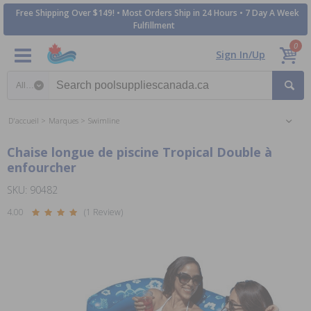
Free Shipping Over $149! • Most Orders Ship in 24 Hours • 7 Day A Week
Fulfillment
0
Sign In/Up
Search category
D'accueil
Marques
Swimline
Chaise longue de piscine Tropical Double à
enfourcher
SKU: 90482
4.00
(1 Review)