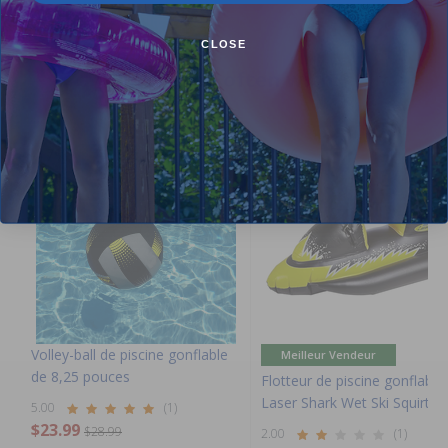
CLOSE
Purchased often with:
-17%
-17%
Volley-ball de piscine gonflable
Meilleur Vendeur
de 8,25 pouces
Flotteur de piscine gonflable
Laser Shark Wet Ski Squirter
5.00
(1)
$23.99
$28.99
2.00
(1)