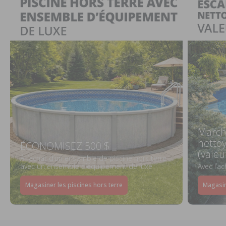
March
netto
ÉCONOMISEZ 500 $
(valeu
À l’achat d’un ensemble de piscine hors terre
avec un ensemble d’équipement de luxe
Avec l’a
Magasiner les piscines hors terre
Magasin