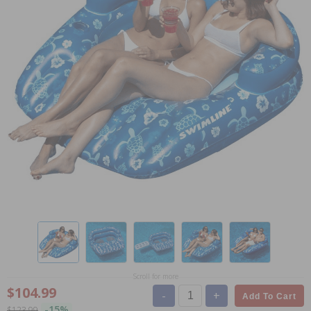
Scroll for more
$104.99
-
+
Add To Cart
-15%
$123.99