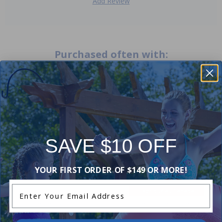
Add Review
Purchased often with:
-16%
-13%
SAVE $10 OFF
YOUR FIRST ORDER OF $149 OR MORE!
Enter Your Email Address
Fabriqué au Canada
Trousse de Fixations pour
Toile solaire ronde transpar
Système à Moulinet de Toile
de qualité supérieure de 18