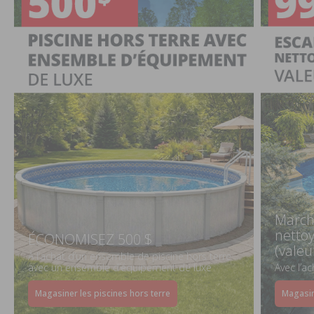
March
netto
ÉCONOMISEZ 500 $
(valeu
À l’achat d’un ensemble de piscine hors terre
avec un ensemble d’équipement de luxe
Avec l’a
Magasiner les piscines hors terre
Magasin