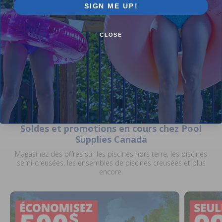
Solaire
pieds 11 mil
SIGN ME UP!
4.42
(31)
4.71
(21)
$25.99
$159.99
$30.99
$182.99
CLOSE
+ Free shipping!
Soldes et promotions en cours chez Pool
Supplies Canada
Magasinez des offres sur les piscines hors terre, les piscines
semi-creusées, les ensembles de piscines creusées et plus
encore.