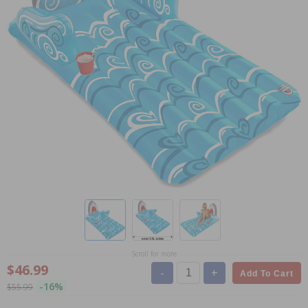
Scroll for more
$46.99
-
+
Add To Cart
-16%
$55.99