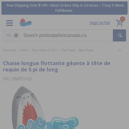
Free Shipping Over $149! • Most Orders Ship in 24 Hours • 7 Day A Week
Fulfillment
0
Sign In/Up
Search category
D'accueil
Vente
Top Floats of 2021
Top Floats - New Floats
Chaise longue flottante géante à tête de
requin de 5 pi de long
SKU: BMPF0163