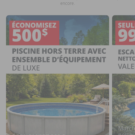
encore.
March
netto