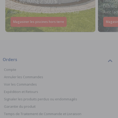
ÉCONOMISEZ 500 $
(valeu
À l’achat d’un ensemble de piscine hors terre
avec un ensemble d’équipement de luxe
Avec l’a
Magasiner les piscines hors terre
Magasin
Orders
Compte
Annuler les Commandes
Voir les Commandes
Expédition et Retours
Signaler les produits perdus ou endommagés
Garantie du produit
Temps de Traitement de Commande et Livraison