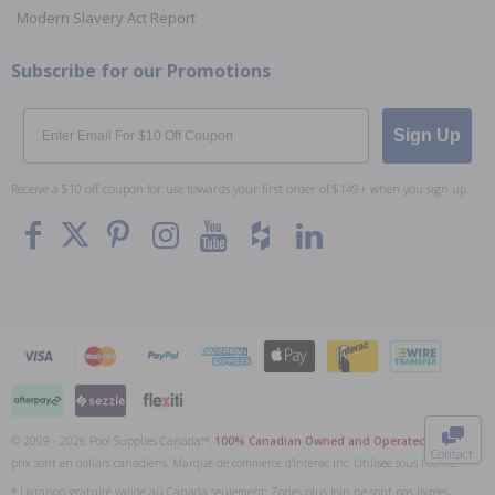
Modern Slavery Act Report
Subscribe for our Promotions
Email
Sign Up
Receive a $10 off coupon for use towards your first order of $149+ when you sign up.
To The
Top
© 2009 - 2026 Pool Supplies Canada™,
100% Canadian Owned and Operated
. Tous les
Contact
prix sont en dollars canadiens. Marque de commerce d'Interac Inc. Utilisée sous licence.
0
* Livraison gratuite valide au Canada seulement; Zones plus loin ne sont pas livrées