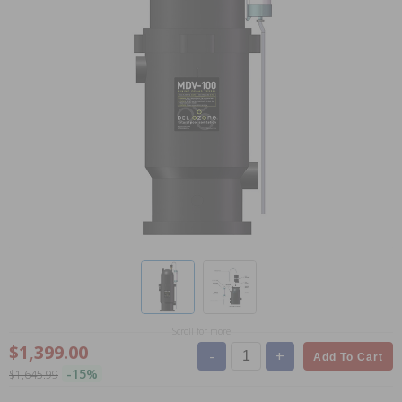
Scroll for more
$1,399.00
-
+
Add To Cart
-15%
$1,645.99