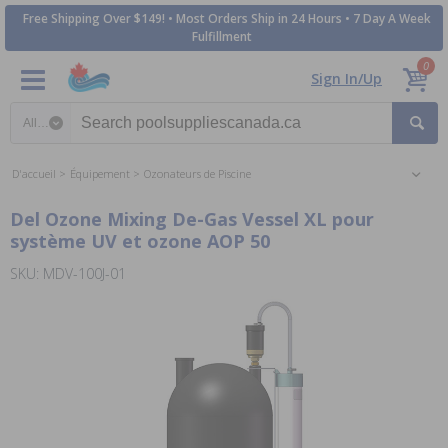
Free Shipping Over $149! • Most Orders Ship in 24 Hours • 7 Day A Week
Fulfillment
0
Sign In/Up
Search category
D'accueil
Équipement
Ozonateurs de Piscine
Del Ozone Mixing De-Gas Vessel XL pour
système UV et ozone AOP 50
SKU: MDV-100J-01