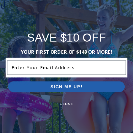
Reviews
SAVE $10 OFF
Be the first one to leave a review!
YOUR FIRST ORDER OF $149 OR MORE!
Add Review
Enter Your Email Address
Videos
SIGN ME UP!
CLOSE