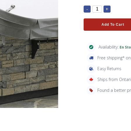
-
+
Add To Cart
Availability:
En St
Free shipping* o
Easy Returns
Ships from Ontar
Found a better p