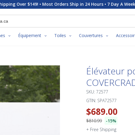
hipping Over $149! • Most Orders Ship in 24 Hours • 7 Day A Week
nes
Équipement
Toiles
Couvertures
Accessoir
Élévateur p
COVERCRA
SKU: 72577
GTIN: SPA72577
$689.00
$810.99
-15%
+ Free Shipping