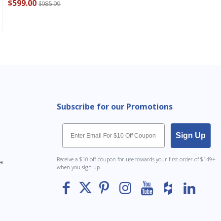
$599.00
$985.99
Subscribe for our Promotions
Email
Sign Up
Receive a $10 off coupon for use towards your first order of $149+
a
when you sign up.