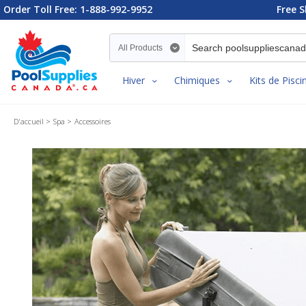
Order Toll Free: 1-888-992-9952
Free S
Search category
Hiver
Chimiques
Kits de Pisci
D'accueil
Spa
Accessoires