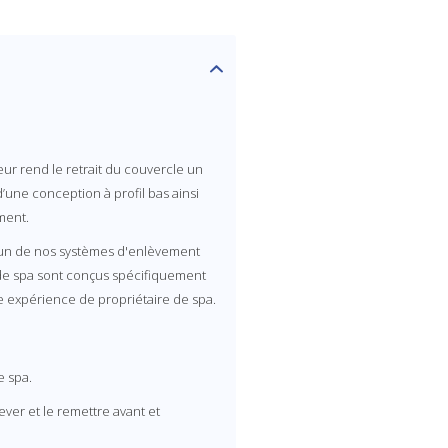
ur rend le retrait du couvercle un
une conception à profil bas ainsi
ment.
s un de nos systèmes d'enlèvement
de spa sont conçus spécifiquement
e expérience de propriétaire de spa.
e spa.
SAVE $10 OFF
lever et le remettre avant et