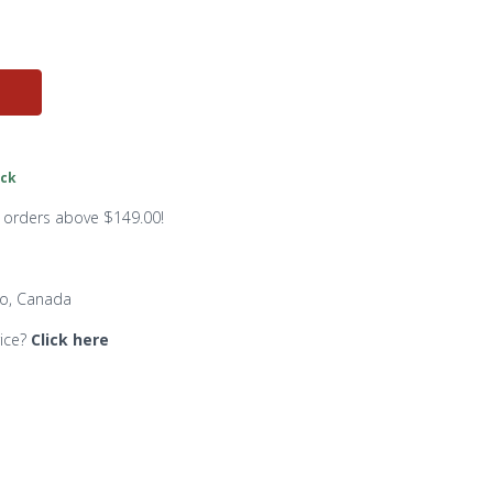
ock
n orders above $149.00!
io, Canada
rice?
Click here