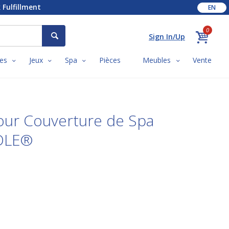
 Fulfillment
EN
0
Sign In/Up
es
Jeux
Spa
Pièces
Meubles
Vente
our Couverture de Spa
DLE®