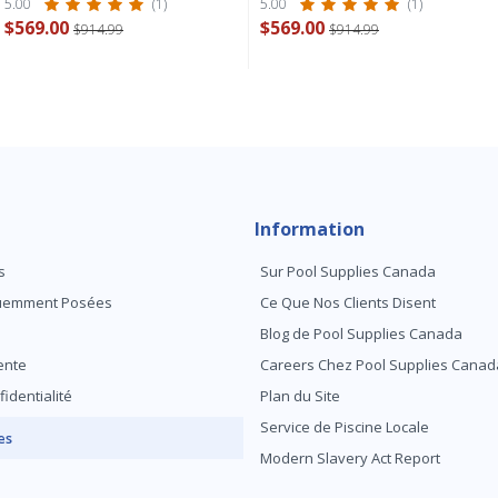
5.00
(1)
5.00
(1)
$569.00
$569.00
$914.99
$914.99
Information
s
Sur Pool Supplies Canada
quemment Posées
Ce Que Nos Clients Disent
Blog de Pool Supplies Canada
ente
Careers Chez Pool Supplies Canad
fidentialité
Plan du Site
Service de Piscine Locale
es
Modern Slavery Act Report