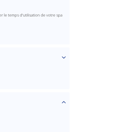
YOUR FIRST ORDER OF $149 OR MORE!
Enter Your Email Address
le temps d'utilisation de votre spa
SIGN ME UP!
CLOSE