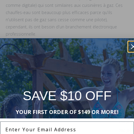
comme digitale) qui sont similaires aux cuisinières à gaz. Ces
chauffes-eau sont beaucoup plus efficaces parce qu'ils
n'utilisent pas de gaz sans cesse comme une pilote),
cependant, ils ont besoin d'un branchement électronique
professionnelle.
Quelle Taille de Chauffe-Eau au-je Besoin?
ine
Taille 
100,000
100,000
100,000
SAVE $10 OFF
150,000
200,000
YOUR FIRST ORDER OF $149 OR MORE!
100,000
150,000
Enter Your Email Address
200,000