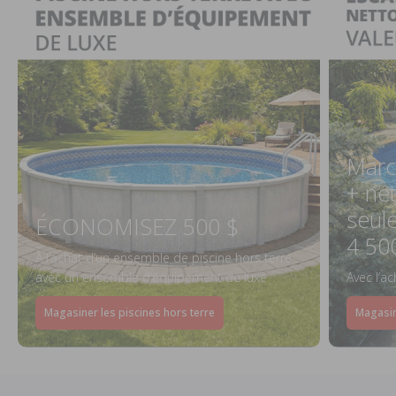
Marc
+ ne
seul
ÉCONOMISEZ 500 $
4 50
À l’achat d’un ensemble de piscine hors terre
avec un ensemble d’équipement de luxe
Avec l’a
Magasiner les piscines hors terre
Magasin