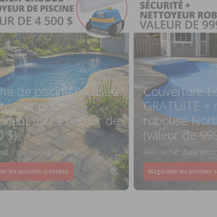
he de piscine creusée
Couverture L
ttoyeur pour
GRATUITE + n
ement 999 $ (valeur de
robotisé Nort
0 $)
(valeur de 99
chat d’une piscine creusée
Avec l’achat d’une pisc
er les piscines creusées
Magasiner les piscines 