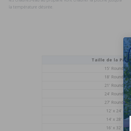
la température désirée.
Taille de la Pisc
15' Round
18' Round
21' Round
24' Round
27' Round
12' x 24'
14' x 28'
16' x 32'