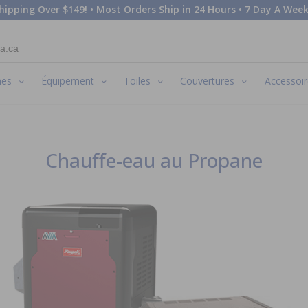
hipping Over $149! • Most Orders Ship in 24 Hours • 7 Day A Week
nes
Équipement
Toiles
Couvertures
Accessoir
Chauffe-eau au Propane