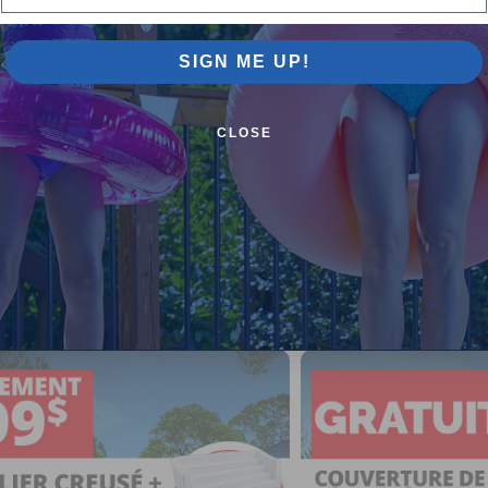
200,000
250,000
SIGN ME UP!
matives seulement pour les profondeurs de 48". Utilisez une c
CLOSE
romotions en cours chez Pool Sup
s offres sur les piscines hors terre, les piscines semi-
ensembles de piscines creusées et plus encore.