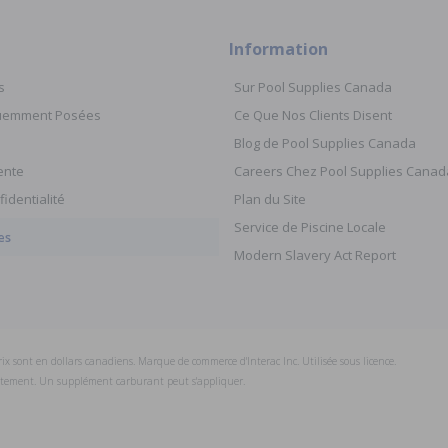
Information
s
Sur Pool Supplies Canada
quemment Posées
Ce Que Nos Clients Disent
Blog de Pool Supplies Canada
ente
Careers Chez Pool Supplies Canad
fidentialité
Plan du Site
Service de Piscine Locale
es
Modern Slavery Act Report
prix sont en dollars canadiens. Marque de commerce d'Interac Inc. Utilisée sous licence.
uitement. Un supplément carburant peut s'appliquer.