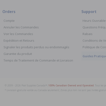
Orders
Support
Compte
Heurs Ouvrable
Annuler les Commandes
Questions Fré
Voir les Commandes
Rabais
Expédition et Retours
Conditions de V
Signaler les produits perdus ou endommagés
Politique de Con
Garantie du produit
Guides Pratiqu
Temps de Traitement de Commande et Livraison
© 2009 - 2026 Pool Supplies Canada™,
100% Canadian Owned and Operated
. Tous les 
* Livraison gratuite valide au Canada seulement; Zones plus loin ne sont pas livrées grat