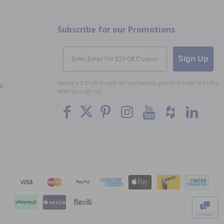
Subscribe for our Promotions
Email
Sign Up
Receive a $10 off coupon for use towards your first order of $149+
a
when you sign up.
To The
Top
Contact