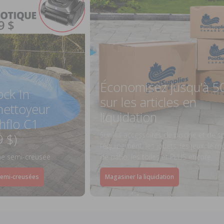
Économisez jusqu’à 5
ock In
sur les articles en
ettoyeur
liquidation
hflo C1
Sur les accessoires de piscine et de s
9 $)
l’équipement, les jouets, les jeux, le mo
ine semi-creusée
de patio, les toiles et PLUS encore.
semi-creusées
Magasiner la liquidation