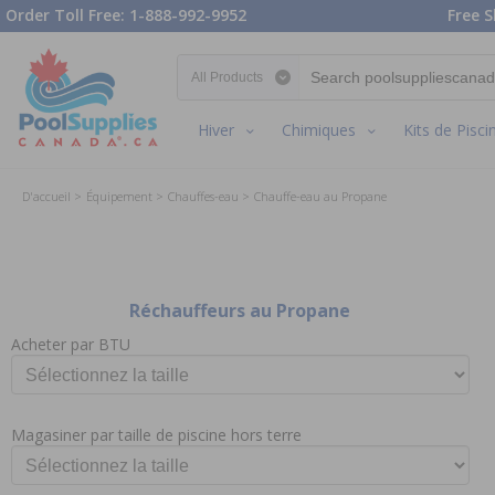
Order Toll Free: 1-888-992-9952
Free S
Search category
Hiver
Chimiques
Kits de Pisci
D'accueil
Équipement
Chauffes-eau
Chauffe-eau au Propane
Réchauffeurs au Propane
Acheter par BTU
Magasiner par taille de piscine hors terre