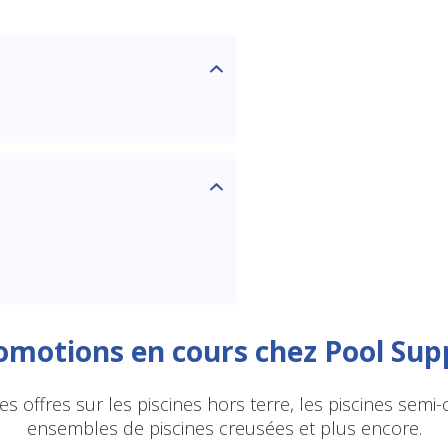
SAVE $10 OFF
YOUR FIRST ORDER OF $149 OR MORE!
Enter Your Email Address
romotions en cours chez Pool Sup
SIGN ME UP!
s offres sur les piscines hors terre, les piscines semi-
ensembles de piscines creusées et plus encore.
CLOSE