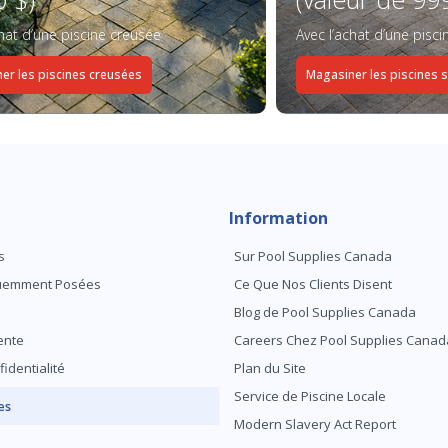
chat d’une piscine creusée
Avec l’achat d’une pisc
er les piscines creusées
Magasiner les piscines 
Information
s
Sur Pool Supplies Canada
quemment Posées
Ce Que Nos Clients Disent
Blog de Pool Supplies Canada
ente
Careers Chez Pool Supplies Canad
fidentialité
Plan du Site
Service de Piscine Locale
es
Modern Slavery Act Report