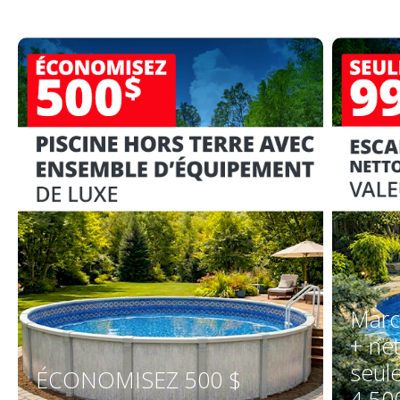
Marc
+ ne
seul
ÉCONOMISEZ 500 $
4 50