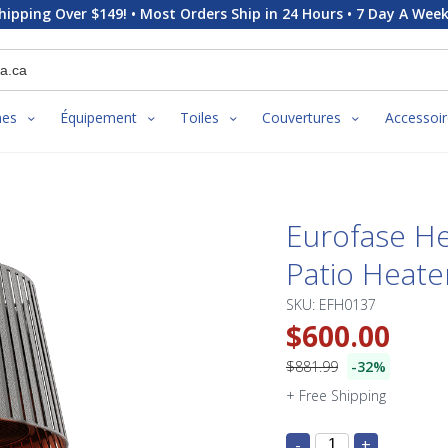
hipping Over $149! • Most Orders Ship in 24 Hours • 7 Day A Week
nes
Équipement
Toiles
Couvertures
Accessoir
Eurofase He
Patio Heate
SKU: EFH0137
$600.00
$881.99
-32%
+ Free Shipping
-
+