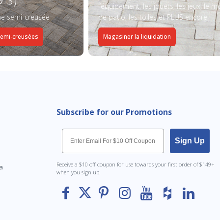
l’équipement, les jouets, les jeux, le mo
ine semi-creusée
de patio, les toiles et PLUS encore.
semi-creusées
Magasiner la liquidation
Subscribe for our Promotions
Email
Sign Up
Receive a $10 off coupon for use towards your first order of $149+
a
when you sign up.