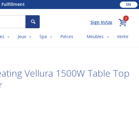
 Fulfillment
EN
0
Sign In/Up
es
Jeux
Spa
Pièces
Meubles
Vente
ating Vellura 1500W Table Top
r