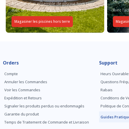
À l’achat d’un ensemble de piscine hors terre
avec un ensemble d’équipement de luxe
Avec l’a
Magasiner les piscines hors terre
Magasin
Orders
Support
Compte
Heurs Ouvrable
Annuler les Commandes
Questions Fré
Voir les Commandes
Rabais
Expédition et Retours
Conditions de V
Signaler les produits perdus ou endommagés
Politique de Con
Garantie du produit
Guides Pratiqu
Temps de Traitement de Commande et Livraison