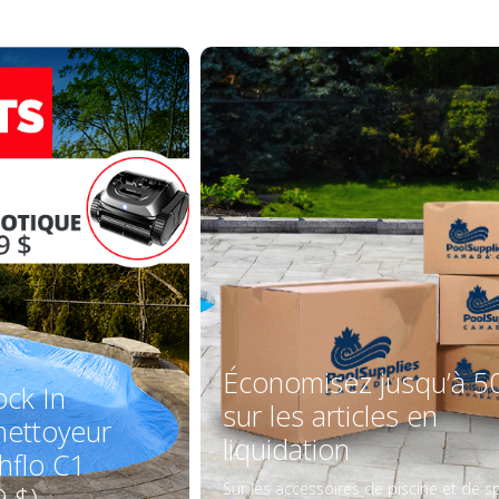
Économisez jusqu’à 5
ock In
sur les articles en
ettoyeur
liquidation
hflo C1
Sur les accessoires de piscine et de s
9 $)