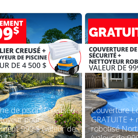
he de piscine creusée
Couverture L
ttoyeur pour
GRATUITE + n
ement 999 $ (valeur de
robotisé Nort
0 $)
(valeur de 99