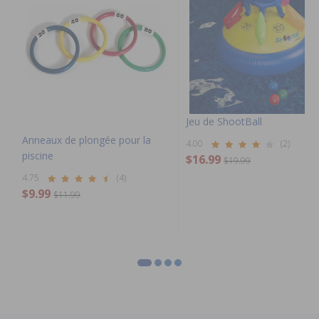
Jeu de ShootBall
Anneaux de plongée pour la
4.00
(2)
piscine
$16.99
$19.99
4.75
(4)
$9.99
$11.99