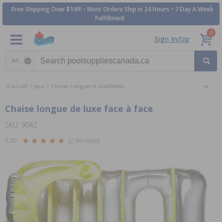
Free Shipping Over $149! • Most Orders Ship in 24 Hours • 7 Day A Week
Fulfillment
0
Sign In/Up
Search category
D'accueil
Jeux
Chaises Longues et Gonflables
Chaise longue de luxe face à face
SKU: 9042
5.00
(2 Reviews)