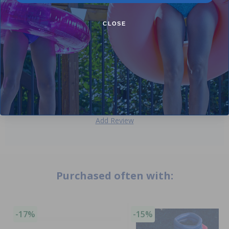
Comments:
CLOSE
Love it
Johanne D
- July 6th
Add Review
Purchased often with:
-17%
-15%