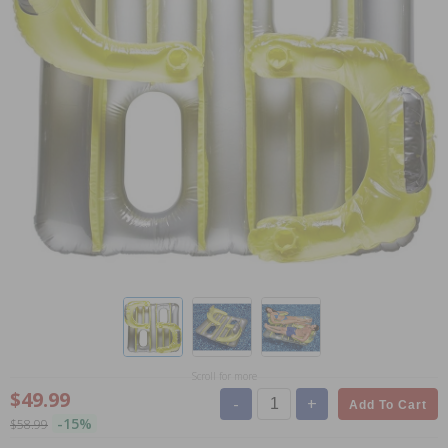
Scroll for more
$49.99
-
+
Add To Cart
-15%
$58.99