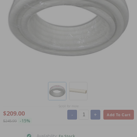
Scroll for more
$209.00
-
+
Add To Cart
-15%
$245.99
Availability:
En Stock