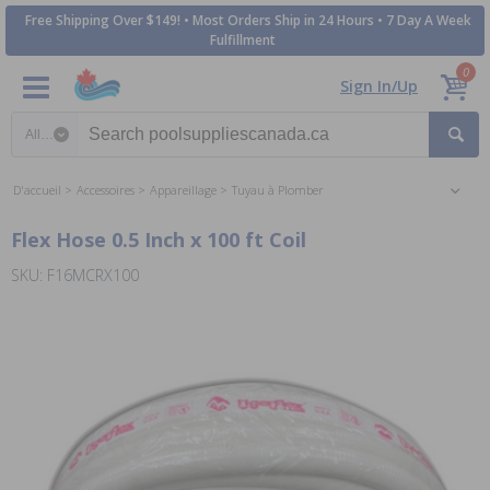
Free Shipping Over $149! • Most Orders Ship in 24 Hours • 7 Day A Week
Fulfillment
0
Sign In/Up
Search category
D'accueil
Accessoires
Appareillage
Tuyau à Plomber
Flex Hose 0.5 Inch x 100 ft Coil
SKU: F16MCRX100