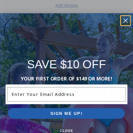
Add Review
Soldes et promotions en cours chez Pool
Supplies Canada
Magasinez des offres sur les piscines hors terre, les piscines
semi-creusées, les ensembles de piscines creusées et plus
encore.
SAVE $10 OFF
YOUR FIRST ORDER OF $149 OR MORE!
Enter Your Email Address
SIGN ME UP!
CLOSE