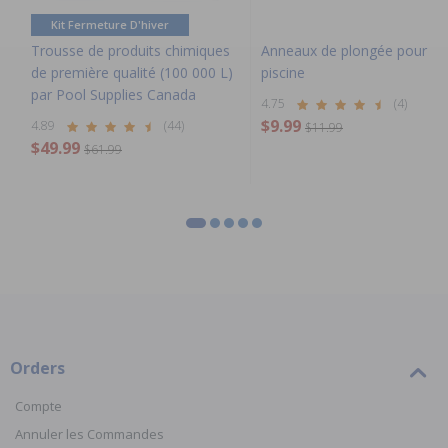
Kit Fermeture D'hiver
Trousse de produits chimiques
Anneaux de plongée pour la
de première qualité (100 000 L)
piscine
par Pool Supplies Canada
4.75
(4)
$9.99
4.89
(44)
$11.99
$49.99
$61.99
Orders
Compte
Annuler les Commandes