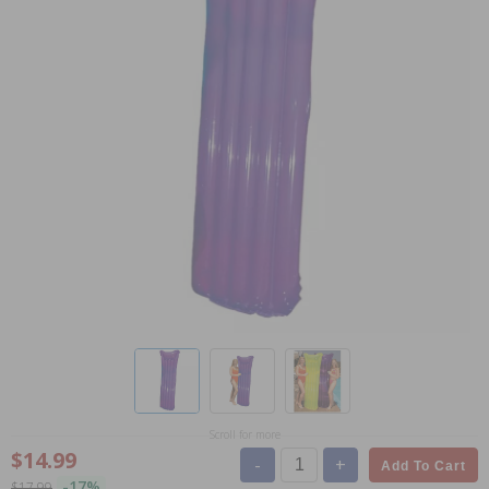
Scroll for more
$14.99
-
+
Add To Cart
-17%
$17.99