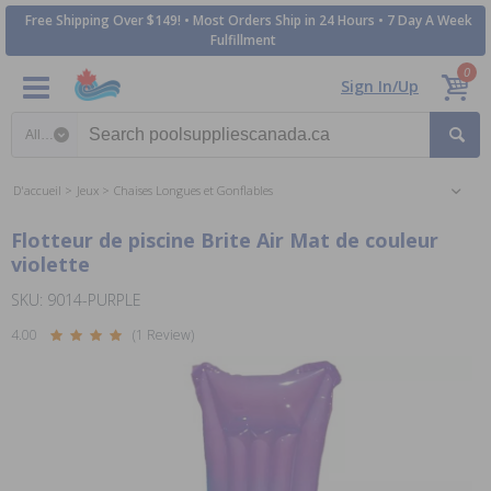
Free Shipping Over $149! • Most Orders Ship in 24 Hours • 7 Day A Week
Fulfillment
0
Sign In/Up
Search category
D'accueil
Jeux
Chaises Longues et Gonflables
Flotteur de piscine Brite Air Mat de couleur
violette
SKU: 9014-PURPLE
4.00
(1 Review)