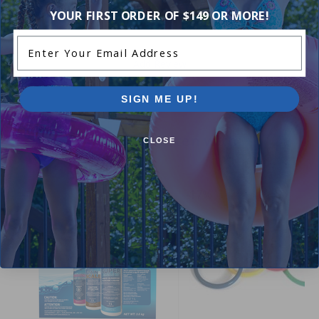
Richard P
- July 13th
YOUR FIRST ORDER OF $149 OR MORE!
Enter Your Email Address
Add Review
SIGN ME UP!
Purchased often with:
CLOSE
-19%
-17%