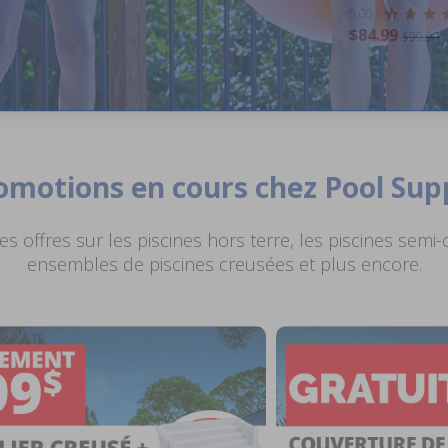
5.00
$84.99
$99.99
romotions en cours chez Pool Sup
s offres sur les piscines hors terre, les piscines semi-
ensembles de piscines creusées et plus encore.