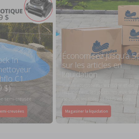
Économisez jusqu’à 5
ock In
sur les articles en
ettoyeur
liquidation
hflo C1
Sur les accessoires de piscine et de s
9 $)
l’équipement, les jouets, les jeux, le mo
ine semi-creusée
de patio, les toiles et PLUS encore.
semi-creusées
Magasiner la liquidation