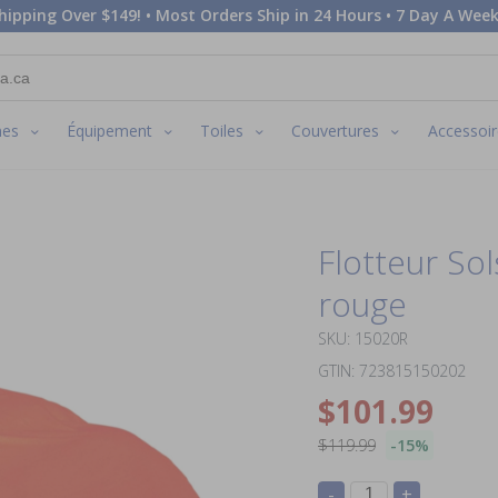
hipping Over $149! • Most Orders Ship in 24 Hours • 7 Day A Week
nes
Équipement
Toiles
Couvertures
Accessoir
Flotteur Sol
rouge
SKU: 15020R
GTIN: 723815150202
$101.99
$119.99
-15%
-
+