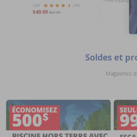
+ Free shipping!
4.89
(44)
$49.99
$61.99
Soldes et p
Magasinez de