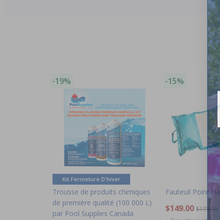
-19%
-15%
Kit Fermeture D'hiver
Trousse de produits chimiques
Fauteuil Poire H
de première qualité (100 000 L)
$149.00
$175.99
par Pool Supplies Canada