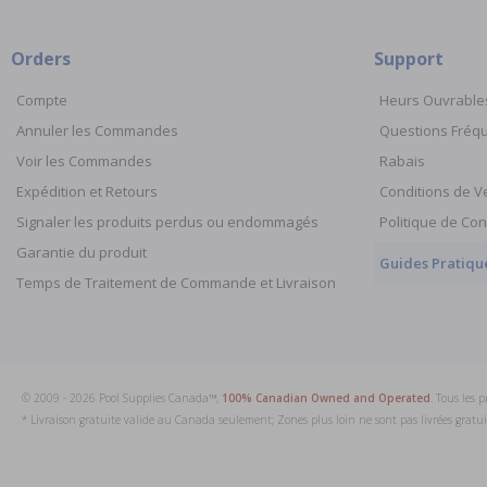
Orders
Support
Compte
Heurs Ouvrable
Annuler les Commandes
Questions Fré
Voir les Commandes
Rabais
Expédition et Retours
Conditions de V
Signaler les produits perdus ou endommagés
Politique de Con
Garantie du produit
Guides Pratiqu
Temps de Traitement de Commande et Livraison
© 2009 - 2026 Pool Supplies Canada™,
100% Canadian Owned and Operated
. Tous les 
* Livraison gratuite valide au Canada seulement; Zones plus loin ne sont pas livrées grat