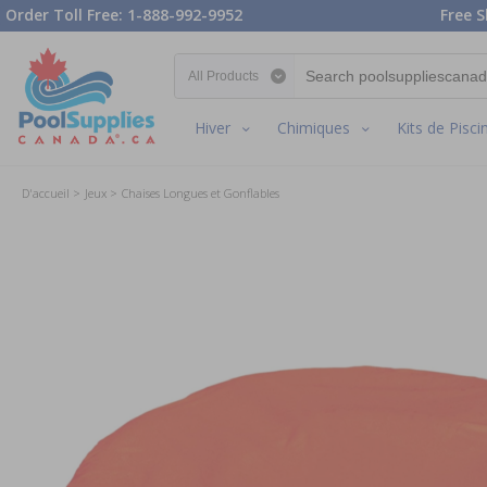
Order Toll Free: 1-888-992-9952
Free S
Search category
Hiver
Chimiques
Kits de Pisci
D'accueil
Jeux
Chaises Longues et Gonflables