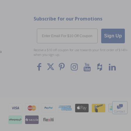
Subscribe for our Promotions
Email
Sign Up
Receive a $10 off coupon for use towards your first order of $149+
a
when you sign up.
To The
Top
Contact
0