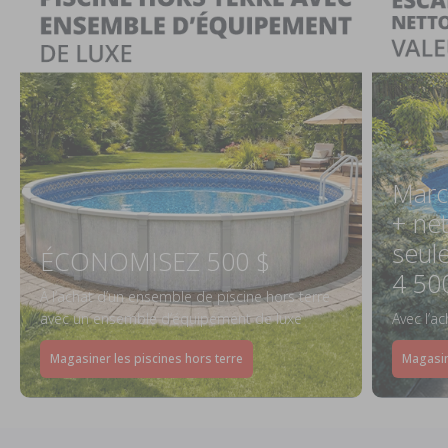
Marc
+ ne
seul
ÉCONOMISEZ 500 $
4 50
À l’achat d’un ensemble de piscine hors terre
avec un ensemble d’équipement de luxe
Avec l’a
Magasiner les piscines hors terre
Magasin