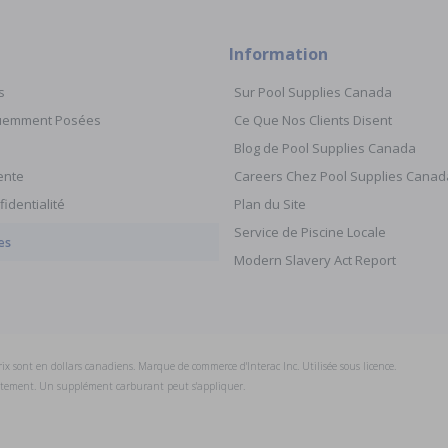
Information
s
Sur Pool Supplies Canada
quemment Posées
Ce Que Nos Clients Disent
Blog de Pool Supplies Canada
ente
Careers Chez Pool Supplies Canad
fidentialité
Plan du Site
Service de Piscine Locale
es
Modern Slavery Act Report
prix sont en dollars canadiens. Marque de commerce d'Interac Inc. Utilisée sous licence.
uitement. Un supplément carburant peut s'appliquer.