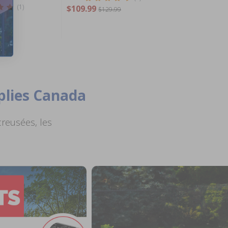
(1)
$109.99
$129.99
plies Canada
creusées, les