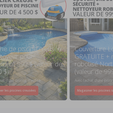
he de piscine creusée
Couverture L
ttoyeur pour
GRATUITE + n
ement 999 $ (valeur de
robotisé Nort
0 $)
(valeur de 99
chat d’une piscine creusée
Avec l’achat d’une pisc
er les piscines creusées
Magasiner les piscines 