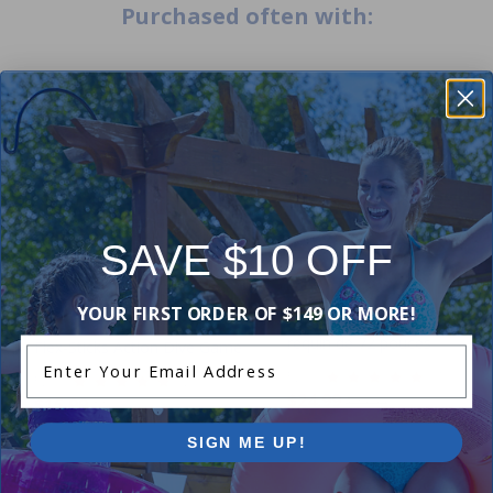
Purchased often with:
-16%
-17%
SAVE $10 OFF
YOUR FIRST ORDER OF $149 OR MORE!
Flotteur de piscine en forme
requin de 72 pouces
Flex-Sticks Action Dive Game
Enter Your Email Address
5.00
(1)
5.00
(2)
$24.99
$15.99
$29.99
$18.99
SIGN ME UP!