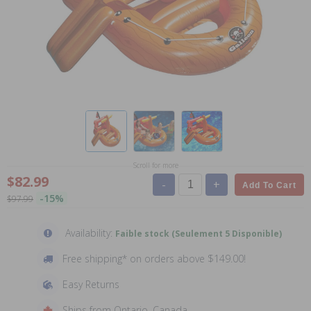
Scroll for more
$82.99
-
+
Add To Cart
-15%
$97.99
Availability:
Faible stock (Seulement 5 Disponible)
Free shipping* on orders above $149.00!
Easy Returns
Ships from Ontario, Canada