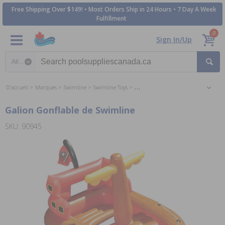
Free Shipping Over $149! • Most Orders Ship in 24 Hours • 7 Day A Week
Fulfillment
0
Sign In/Up
Search category
D'accueil
Marques
Swimline
Swimline Toys
Swimline Floats and Loungers
Galion Gonflable de Swimline
SKU: 90945