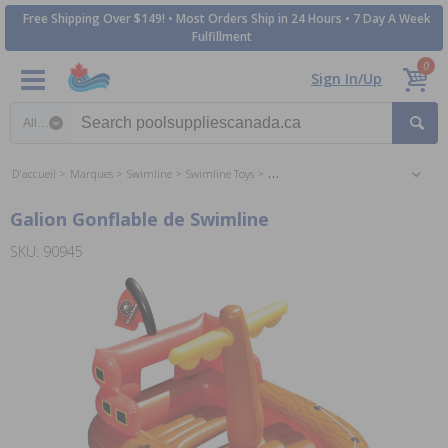
Free Shipping Over $149! • Most Orders Ship in 24 Hours • 7 Day A Week
Fulfillment
0
Sign In/Up
Search category
D'accueil
Marques
Swimline
Swimline Toys
Swimline Floats and Loungers
Galion Gonflable de Swimline
SKU: 90945