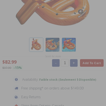
Scroll for more
$82.99
-
+
Add To Cart
-15%
$97.99
Availability:
Faible stock (Seulement 5 Disponible)
Free shipping* on orders above $149.00!
Easy Returns
Ships from Ontario, Canada