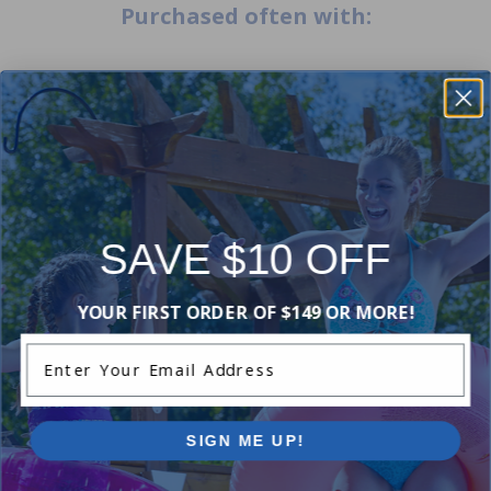
Purchased often with:
-16%
-17%
SAVE $10 OFF
YOUR FIRST ORDER OF $149 OR MORE!
Flotteur de piscine en forme
requin de 72 pouces
Flex-Sticks Action Dive Game
Enter Your Email Address
5.00
(1)
5.00
(2)
$24.99
$15.99
$29.99
$18.99
SIGN ME UP!