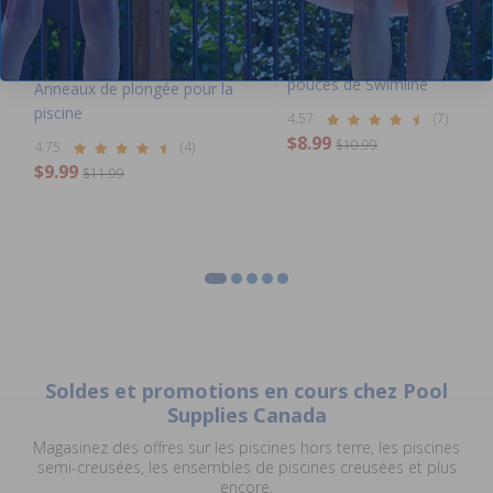
Ballon de Plage Classique 36
pouces de Swimline
Anneaux de plongée pour la
piscine
4.57
(7)
$8.99
$10.99
4.75
(4)
$9.99
$11.99
Soldes et promotions en cours chez Pool
Supplies Canada
Magasinez des offres sur les piscines hors terre, les piscines
semi-creusées, les ensembles de piscines creusées et plus
encore.