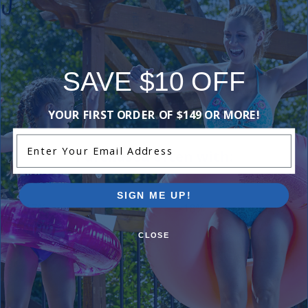
Reviews
Be the first one to leave a review!
SAVE $10 OFF
Add Review
YOUR FIRST ORDER OF $149 OR MORE!
Enter Your Email Address
Purchased often with:
SIGN ME UP!
-17%
-18%
CLOSE