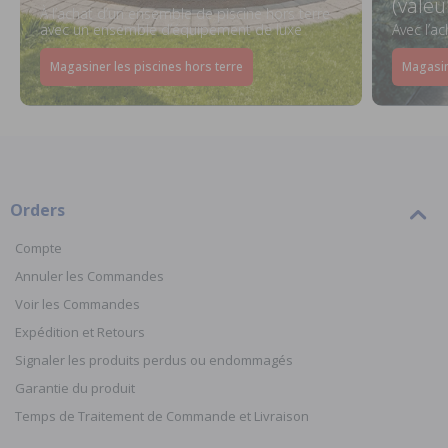
(valeu
À l’achat d’un ensemble de piscine hors terre
avec un ensemble d’équipement de luxe
Avec l’a
Magasiner les piscines hors terre
Magasin
Orders
Compte
Annuler les Commandes
Voir les Commandes
Expédition et Retours
Signaler les produits perdus ou endommagés
Garantie du produit
Temps de Traitement de Commande et Livraison