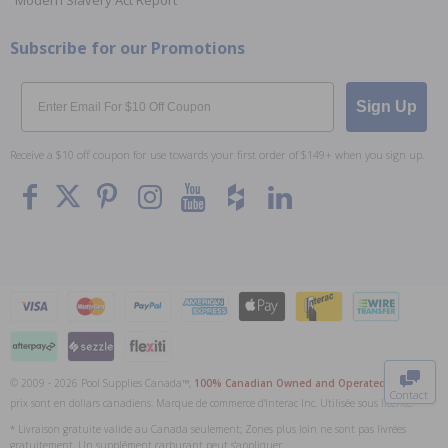
Modern Slavery Act Report
Subscribe for our Promotions
Email
Sign Up
Receive a $10 off coupon for use towards your first order of $149+ when you sign up.
To The
Top
© 2009 - 2026 Pool Supplies Canada™,
100% Canadian Owned and Operated
. Tous les
Contact
prix sont en dollars canadiens. Marque de commerce d'Interac Inc. Utilisée sous licence.
0
* Livraison gratuite valide au Canada seulement; Zones plus loin ne sont pas livrées
gratuitement. Un supplément carburant peut s'appliquer.