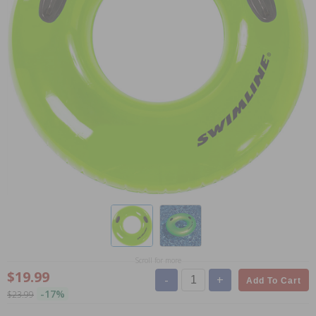
Scroll for more
$19.99
-
+
Add To Cart
-17%
$23.99