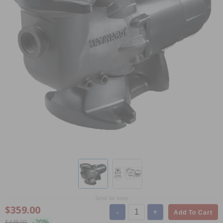
Scroll for more
$359.00
-
+
Add To Cart
-20%
$448.99