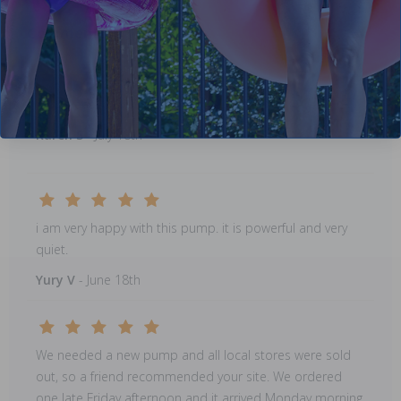
Comments:
Very pleased with this pump
Karen S
- July 18th
i am very happy with this pump. it is powerful and very
quiet.
Yury V
- June 18th
We needed a new pump and all local stores were sold
out, so a friend recommended your site. We ordered
one late Friday afternoon and it arrived Monday morning.