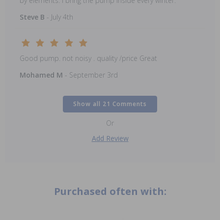
by elements. I bring the pump inside every winter.
Steve B
- July 4th
Good pump. not noisy . quality /price Great
Mohamed M
- September 3rd
Show all 21 Comments
Or
Add Review
Purchased often with: