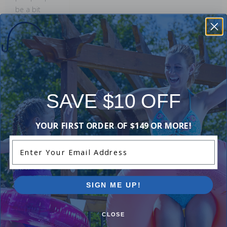
be a bit
tricky, overall
feedback
highlights a
reliable and
efficient
product that
enhances
SAVE $10 OFF
their pool
experience.
YOUR FIRST ORDER OF $149 OR MORE!
This
Enter Your Email Address
summary was
created by
generative AI
using user
SIGN ME UP!
submitted
reviews.
CLOSE