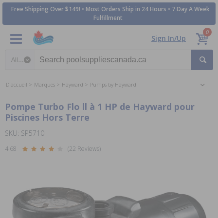
Free Shipping Over $149! • Most Orders Ship in 24 Hours • 7 Day A Week
Fulfillment
0
Sign In/Up
Search category
D'accueil
Marques
Hayward
Pumps by Hayward
Pompe Turbo Flo ll à 1 HP de Hayward pour
Piscines Hors Terre
SKU: SP5710
4.68
(22 Reviews)