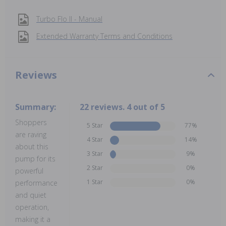
Turbo Flo II - Manual
Extended Warranty Terms and Conditions
Reviews
Summary:
22 reviews. 4 out of 5
Shoppers
5 Star
77%
are raving
4 Star
14%
about this
3 Star
9%
pump for its
2 Star
0%
powerful
1 Star
0%
performance
and quiet
operation,
making it a