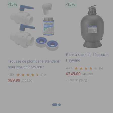
-15%
-15%
Filtre à sable de 19 pouces d
Hayward
Trousse de plomberie standard
pour piscine hors terre
4.40
(5)
$349.00
$410.99
4.80
(10)
$89.99
+ Free shipping!
$105.99