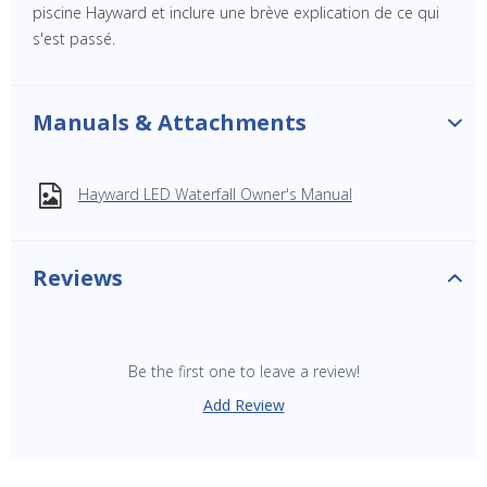
piscine Hayward et inclure une brève explication de ce qui
s'est passé.
Manuals & Attachments
Hayward LED Waterfall Owner's Manual
SAVE $10 OFF
Reviews
YOUR FIRST ORDER OF $149 OR MORE!
Enter Your Email Address
Be the first one to leave a review!
Add Review
SIGN ME UP!