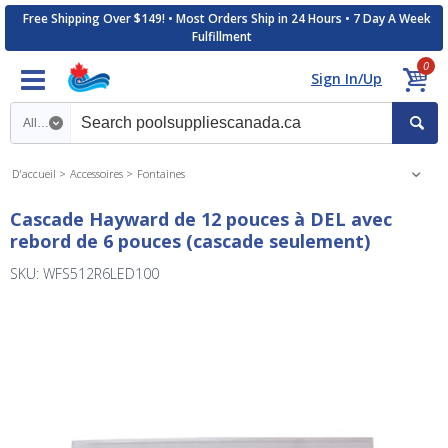
Free Shipping Over $149! • Most Orders Ship in 24 Hours • 7 Day A Week
Fulfillment
0
Sign In/Up
Search category
D'accueil
Accessoires
Fontaines
Cascade Hayward de 12 pouces à DEL avec
rebord de 6 pouces (cascade seulement)
SKU: WFS512R6LED100