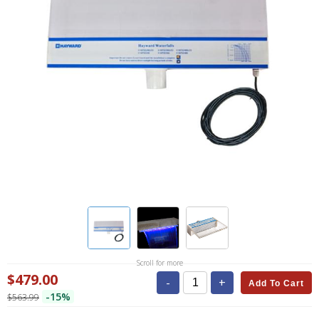
Scroll for more
$479.00
-
+
Add To Cart
-15%
$563.99