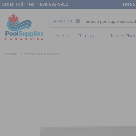
Order Toll Free: 1-888-992-9952
Free S
Search category
Hiver
Chimiques
Kits de Pisci
D'accueil
Accessoires
Fontaines