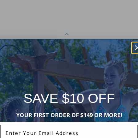
mer par e-mail dès qu'il sera à
SAVE $10 OFF
YOUR FIRST ORDER OF $149 OR MORE!
Enter Your Email Address