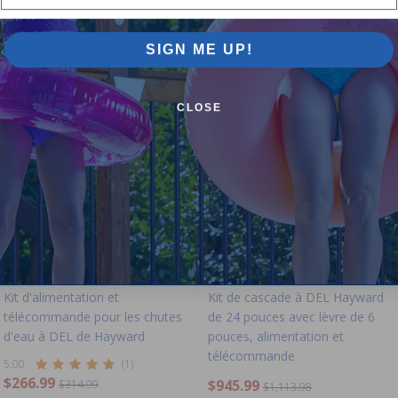
Works with:
SIGN ME UP!
-15%
-15%
CLOSE
En rupture de stock
Kit d'alimentation et
Kit de cascade à DEL Hayward
télécommande pour les chutes
de 24 pouces avec lèvre de 6
d'eau à DEL de Hayward
pouces, alimentation et
télécommande
5.00
(1)
$266.99
$945.99
$314.99
$1,113.98