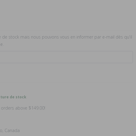
e de stock mais nous pouvons vous en informer par e-mail dès qu'il
e.
pture de stock
n orders above $149.00!
io, Canada