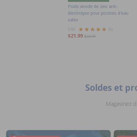
Poids anode de zinc anti-
électrolyse pour piscines d'eau
salée
5.00
(6)
$21.99
$23.99
Soldes et p
Magasinez de