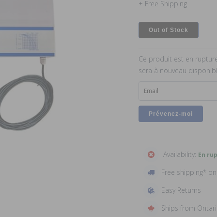
+ Free Shipping
Out of Stock
Ce produit est en ruptur
sera à nouveau disponibl
Email
Availability:
En ru
Free shipping* o
Easy Returns
Ships from Ontar