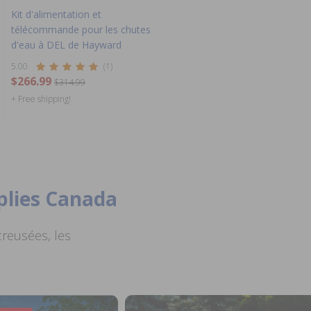
Kit d'alimentation et
télécommande pour les chutes
d'eau à DEL de Hayward
5.00
(1)
$266.99
$314.99
+ Free shipping!
plies Canada
creusées, les