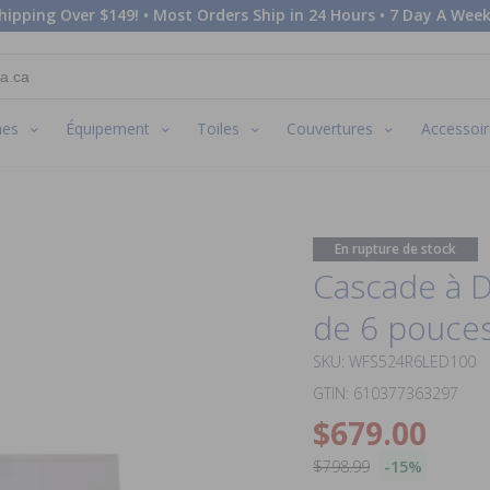
hipping Over $149! • Most Orders Ship in 24 Hours • 7 Day A Week
nes
Équipement
Toiles
Couvertures
Accessoir
En rupture de stock
Cascade à 
de 6 pouce
SKU: WFS524R6LED100
GTIN: 610377363297
$679.00
$798.99
-15%