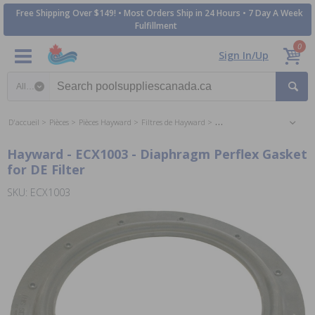
Free Shipping Over $149! • Most Orders Ship in 24 Hours • 7 Day A Week
Fulfillment
0
Sign In/Up
Search category
D'accueil
Pièces
Pièces Hayward
Filtres de Hayward
Les Pièces pour les Filtres D
Hayward - ECX1003 - Diaphragm Perflex Gasket
for DE Filter
SKU: ECX1003