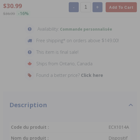
$30.99
-
+
Add To Cart
-16%
$36.99
Availability:
Commande personnalisée
Free shipping* on orders above $149.00!
This item is final sale!
Ships from Ontario, Canada
Found a better price?
Click here
Description
Code du produit :
ECX1014A
Nom du produit :
Dispositif