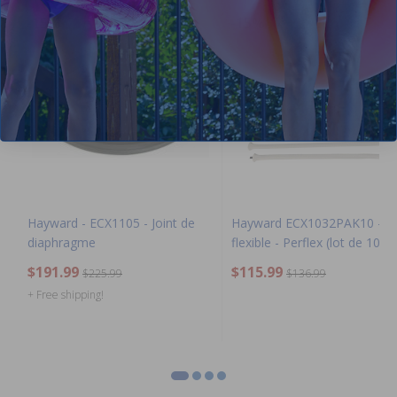
-15%
-15%
Hayward - ECX1105 - Joint de
Hayward ECX1032PAK10 - T
diaphragme
flexible - Perflex (lot de 10)
$191.99
$115.99
$225.99
$136.99
+ Free shipping!