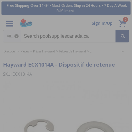
Free Shipping Over $149! • Most Orders Ship in 24 Hours • 7 Day A Week
Fulfillment
0
Sign In/Up
Search category
D'accueil
Pièces
Pièces Hayward
Filtres de Hayward
Les Pièces pour les Filtres D
Hayward ECX1014A - Dispositif de retenue
SKU: ECX1014A