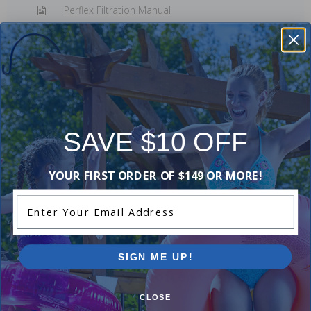
Perflex Filtration Manual
Reviews
SAVE $10 OFF
Be the first one to leave a review!
Add Review
YOUR FIRST ORDER OF $149 OR MORE!
Enter Your Email Address
SIGN ME UP!
Purchased often with:
CLOSE