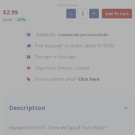
Scroll for more
$2.99
-
+
Add To Cart
-25%
$3.99
Availability:
Commande personnalisée
Free shipping* on orders above $149.00!
This item is final sale!
Ships from Ontario, Canada
Found a better price?
Click here
Description
Hayward ECX1019 - Screw #6 Type-B Truss Hdx5/1