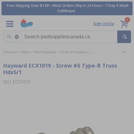
Free Shipping Over $149! • Most Orders Ship in 24 Hours • 7 Day A Week
Fulfillment
0
Sign In/Up
Search category
D'accueil
Pièces
Pièces Hayward
Filtres de Hayward
Les Pièces pour les Filtres D
Hayward ECX1019 - Screw #6 Type-B Truss
Hdx5/1
SKU: ECX1019