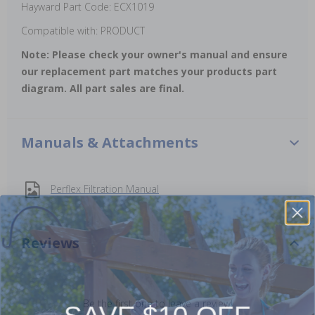
Hayward Part Code: ECX1019
Compatible with: PRODUCT
Note: Please check your owner's manual and ensure
our replacement part matches your products part
diagram. All part sales are final.
Manuals & Attachments
Perflex Filtration Manual
Reviews
SAVE $10 OFF
Be the first one to leave a review!