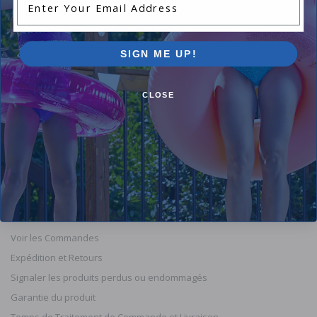
SIGN ME UP!
Be the first one to leave a review!
Add Review
CLOSE
Orders
Compte
Annuler les Commandes
Voir les Commandes
Expédition et Retours
Signaler les produits perdus ou endommagés
Garantie du produit