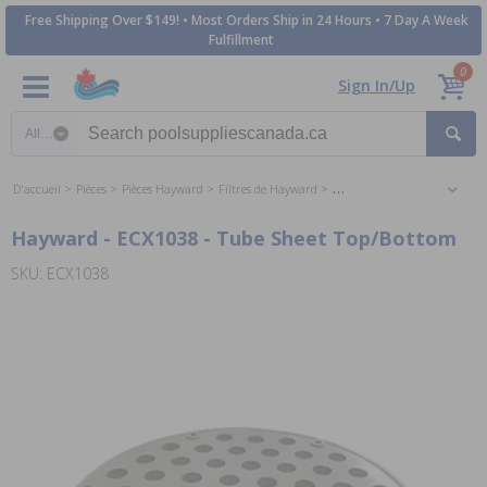
Free Shipping Over $149! • Most Orders Ship in 24 Hours • 7 Day A Week
Fulfillment
0
Sign In/Up
Search category
D'accueil
Pièces
Pièces Hayward
Filtres de Hayward
Hayward Perflex DE Filter Pa
Hayward - ECX1038 - Tube Sheet Top/Bottom
SKU: ECX1038