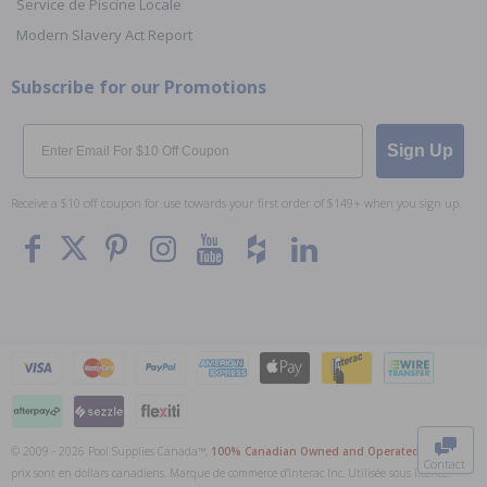
Service de Piscine Locale
Modern Slavery Act Report
Subscribe for our Promotions
Email
Sign Up
Receive a $10 off coupon for use towards your first order of $149+ when you sign up.
To The
Top
© 2009 - 2026 Pool Supplies Canada™,
100% Canadian Owned and Operated
. Tous les
Contact
prix sont en dollars canadiens. Marque de commerce d'Interac Inc. Utilisée sous licence.
0