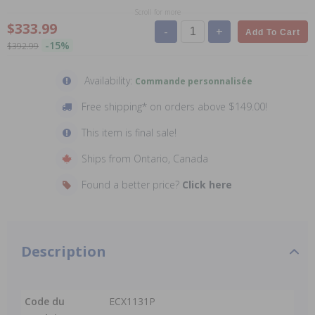
Scroll for more
$333.99
-
+
Add To Cart
-15%
$392.99
Availability:
Commande personnalisée
Free shipping* on orders above $149.00!
This item is final sale!
Ships from Ontario, Canada
Found a better price?
Click here
Description
Code du
ECX1131P