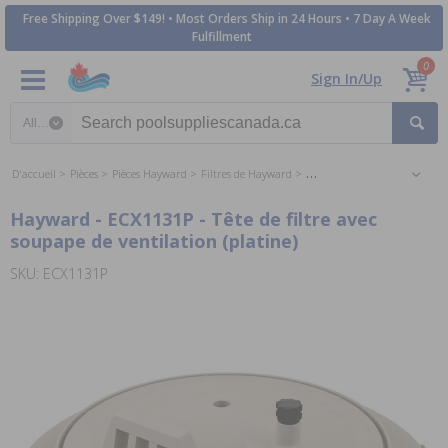
Free Shipping Over $149! • Most Orders Ship in 24 Hours • 7 Day A Week
Fulfillment
0
Sign In/Up
Search category
D'accueil
Pièces
Pièces Hayward
Filtres de Hayward
Hayward Perflex DE Filter Pa
Hayward - ECX1131P - Tête de filtre avec
soupape de ventilation (platine)
SKU: ECX1131P