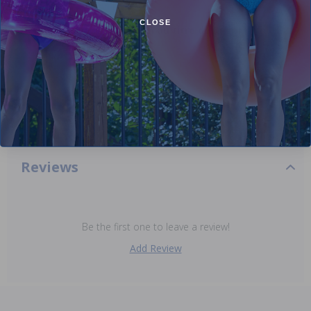
autre dommage pouvant survenir.
CLOSE
Démarrer une réclamation au titre de la garantie :
Pour commencer une réclamation, veuillez envoyer un
courriel à customerservice@poolsuppliescanada.ca avec
une photo montrant le(s) défaut(s)/dommage(s) à vos
pièces Hayward et inclure une brève explication de ce qui
s'est produit.
Reviews
Be the first one to leave a review!
Add Review