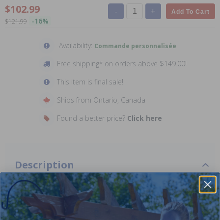
$102.99
-
+
Add To Cart
-16%
$121.99
Availability:
Commande personnalisée
Free shipping* on orders above $149.00!
This item is final sale!
Ships from Ontario, Canada
Found a better price?
Click here
Description
Hayward ECX4201CA - Tank Fitting Assembly
Hayward Part Code: ECX4201CA