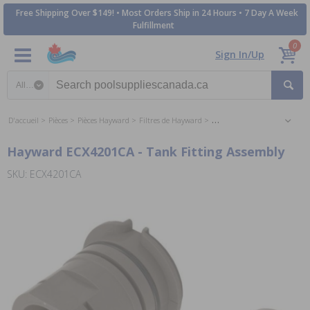
Free Shipping Over $149! • Most Orders Ship in 24 Hours • 7 Day A Week
Fulfillment
0
Sign In/Up
Search category
D'accueil
Pièces
Pièces Hayward
Filtres de Hayward
Les Pièces pour les Filtres D
Hayward ECX4201CA - Tank Fitting Assembly
SKU: ECX4201CA