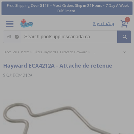
Free Shipping Over $149! • Most Orders Ship in 24 Hours • 7 Day A Week
Fulfillment
0
Sign In/Up
Search category
D'accueil
Pièces
Pièces Hayward
Filtres de Hayward
Les Pièces pour les Filtres D
Hayward ECX4212A - Attache de retenue
SKU: ECX4212A