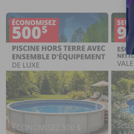
Marc
+ ne
seul
ÉCONOMISEZ 500 $
4 50