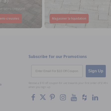
l’équipement, les jouets, les jeux, le mo
ine semi-creusée
de patio, les toiles et PLUS encore.
semi-creusées
Magasiner la liquidation
Subscribe for our Promotions
Email
Sign Up
Receive a $10 off coupon for use towards your first order of $149+
a
when you sign up.