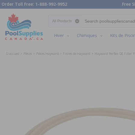
Order Toll Free: 1-888-992-9952
Free S
Search category
Hiver
Chimiques
Kits de Pisci
D'accueil
Pièces
Pièces Hayward
Filtres de Hayward
Hayward Perflex DE Filter P