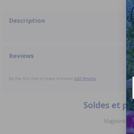
Description
Reviews
Be the first one to leave a review!
Add Review
Soldes et p
Magasinez de