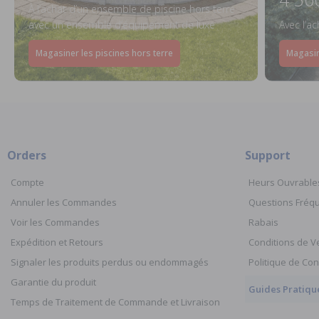
À l’achat d’un ensemble de piscine hors terre
avec un ensemble d’équipement de luxe
Avec l’a
Magasiner les piscines hors terre
Magasin
Orders
Support
Compte
Heurs Ouvrable
Annuler les Commandes
Questions Fré
Voir les Commandes
Rabais
Expédition et Retours
Conditions de V
Signaler les produits perdus ou endommagés
Politique de Con
Garantie du produit
Guides Pratiqu
Temps de Traitement de Commande et Livraison