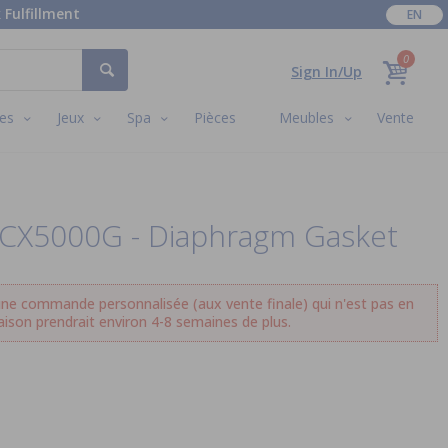
 Fulfillment
EN
0
Sign In/Up
es
Jeux
Spa
Pièces
Meubles
Vente
ECX5000G - Diaphragm Gasket
ne commande personnalisée (aux vente finale) qui n'est pas en
aison prendrait environ 4-8 semaines de plus.