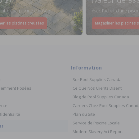
chat d’une piscine creusée
Avec l’achat d’une pisc
er les piscines creusées
Magasiner les piscines 
Information
s
Sur Pool Supplies Canada
quemment Posées
Ce Que Nos Clients Disent
Blog de Pool Supplies Canada
ente
Careers Chez Pool Supplies Canad
fidentialité
Plan du Site
Service de Piscine Locale
es
Modern Slavery Act Report