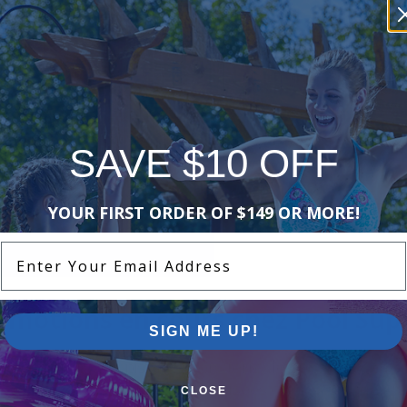
SAVE $10 OFF
YOUR FIRST ORDER OF $149 OR MORE!
Enter Your Email Address
romotions en cours chez Pool Sup
SIGN ME UP!
s offres sur les piscines hors terre, les piscines semi-
ensembles de piscines creusées et plus encore.
CLOSE