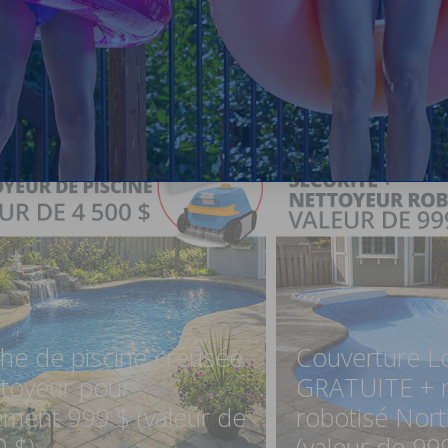
he de piscine creusée
Couverture L
ttoyeur pour
GRATUITE + n
ement 999 $ (valeur de
robotisé Nort
0 $)
(valeur de 99