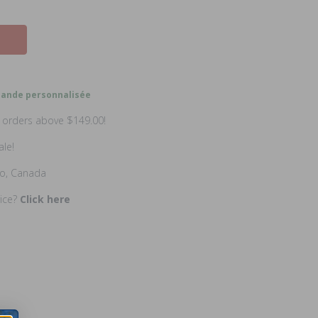
nde personnalisée
n orders above $149.00!
ale!
io, Canada
rice?
Click here