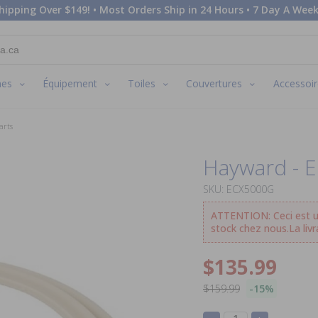
hipping Over $149! • Most Orders Ship in 24 Hours • 7 Day A Week
nes
Équipement
Toiles
Couvertures
Accessoir
arts
Hayward - 
SKU: ECX5000G
ATTENTION: Ceci est u
stock chez nous.La livr
$135.99
$159.99
-15%