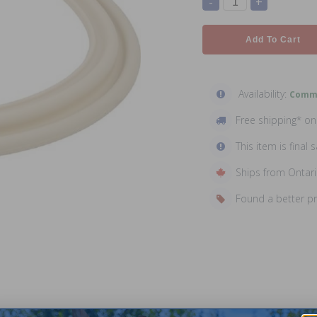
-
+
Add To Cart
Availability:
Comma
Free shipping* o
This item is final s
Ships from Ontar
Found a better p