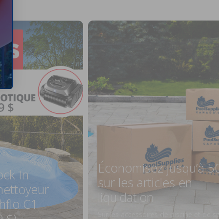
Économisez jusqu’à 5
ock In
sur les articles en
ettoyeur
liquidation
hflo C1
Sur les accessoires de piscine et de s
9 $)