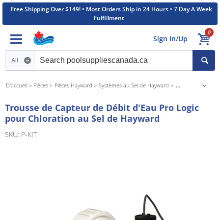
Free Shipping Over $149! • Most Orders Ship in 24 Hours • 7 Day A Week
Fulfillment
0
Sign In/Up
Search category
D'accueil
Pièces
Pièces Hayward
Systèmes au Sel de Hayward
Hayward Aqua Rite
Trousse de Capteur de Débit d'Eau Pro Logic
pour Chloration au Sel de Hayward
SKU: P-KIT