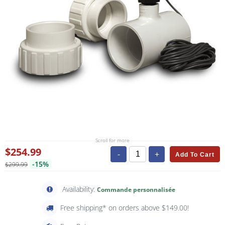
Scroll for more
$254.99
-
+
Add To Cart
-15%
$299.99
Availability:
Commande personnalisée
Free shipping* on orders above $149.00!