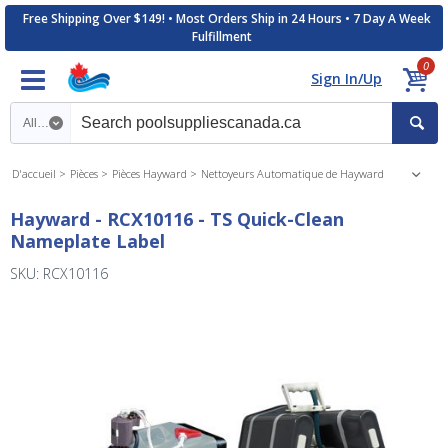
Free Shipping Over $149! • Most Orders Ship in 24 Hours • 7 Day A Week
Fulfillment
0
Sign In/Up
Search category
D'accueil
Pièces
Pièces Hayward
Nettoyeurs Automatique de Hayward
Hayward - RCX10116 - TS Quick-Clean
Nameplate Label
SKU: RCX10116