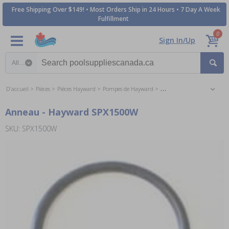
Free Shipping Over $149! • Most Orders Ship in 24 Hours • 7 Day A Week
Fulfillment
0
Sign In/Up
Search category
D'accueil
Pièces
Pièces Hayward
Pompes de Hayward
Les Pièces Pompe Ultra Pro
Anneau - Hayward SPX1500W
SKU: SPX1500W