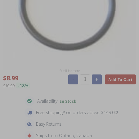
Scroll for more
$8.99
-
+
Add To Cart
-18%
$10.99
Availability:
En Stock
Free shipping* on orders above $149.00!
Easy Returns
Ships from Ontario, Canada