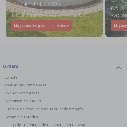
netto
ÉCONOMISEZ 500 $
(valeu
À l’achat d’un ensemble de piscine hors terre
avec un ensemble d’équipement de luxe
Avec l’a
Magasiner les piscines hors terre
Magasin
Orders
Compte
Annuler les Commandes
Voir les Commandes
Expédition et Retours
Signaler les produits perdus ou endommagés
Garantie du produit
Temps de Traitement de Commande et Livraison