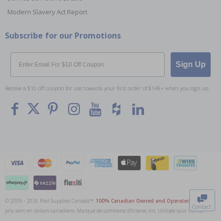
Modern Slavery Act Report
Subscribe for our Promotions
Email
Sign Up
Receive a $10 off coupon for use towards your first order of $149+ when you sign up.
To The
Top
© 2009 - 2026 Pool Supplies Canada™,
100% Canadian Owned and Operated
. Tous les
Contact
prix sont en dollars canadiens. Marque de commerce d'Interac Inc. Utilisée sous licence.
0