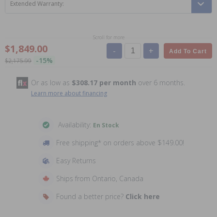
Extended Warranty:
Scroll for more
$1,849.00
-
+
Add To Cart
-15%
$2,175.99
Or as low as
$308.17 per month
over 6 months.
Learn more about financing
Availability:
En Stock
Free shipping* on orders above $149.00!
Easy Returns
Ships from Ontario, Canada
Found a better price?
Click here