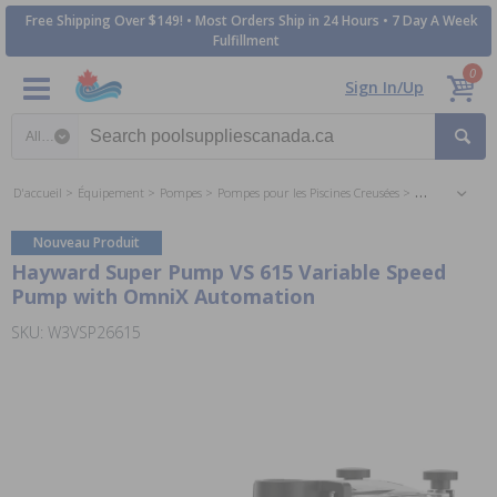
Free Shipping Over $149! • Most Orders Ship in 24 Hours • 7 Day A Week
Fulfillment
0
Sign In/Up
Search category
D'accueil
Équipement
Pompes
Pompes pour les Piscines Creusées
Pompes à Vitess
Nouveau Produit
Hayward Super Pump VS 615 Variable Speed
Pump with OmniX Automation
SKU: W3VSP26615