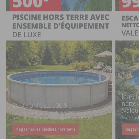
March
netto
ÉCONOMISEZ 500 $
(valeu
À l’achat d’un ensemble de piscine hors terre
avec un ensemble d’équipement de luxe
Avec l’a
Magasiner les piscines hors terre
Magasin