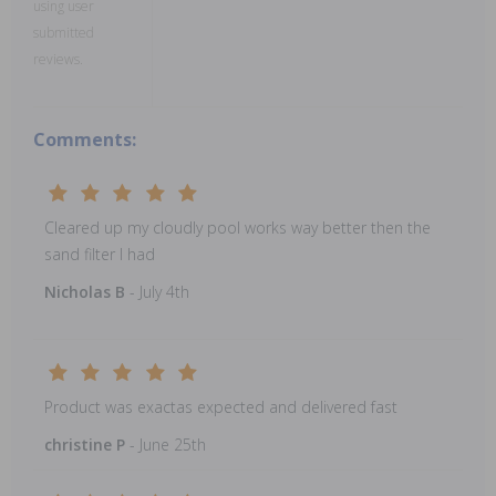
using user
submitted
reviews.
Comments:
Cleared up my cloudly pool works way better then the
sand filter I had
Nicholas B
- July 4th
Product was exactas expected and delivered fast
christine P
- June 25th