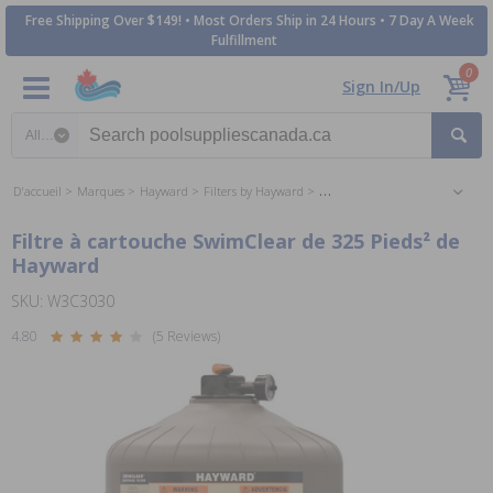
Free Shipping Over $149! • Most Orders Ship in 24 Hours • 7 Day A Week
Fulfillment
0
Sign In/Up
Search category
D'accueil
Marques
Hayward
Filters by Hayward
Cartridge Filters by Hayward
Filtre à cartouche SwimClear de 325 Pieds² de
Hayward
SKU: W3C3030
4.80
(5 Reviews)