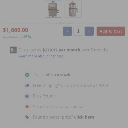
Scroll for more
$1,669.00
-
+
Add To Cart
-15%
$1,963.99
Or as low as
$278.17 per month
over 6 months.
Learn more about financing
Availability:
En Stock
Free shipping* on orders above $149.00!
Easy Returns
Ships from Ontario, Canada
Found a better price?
Click here