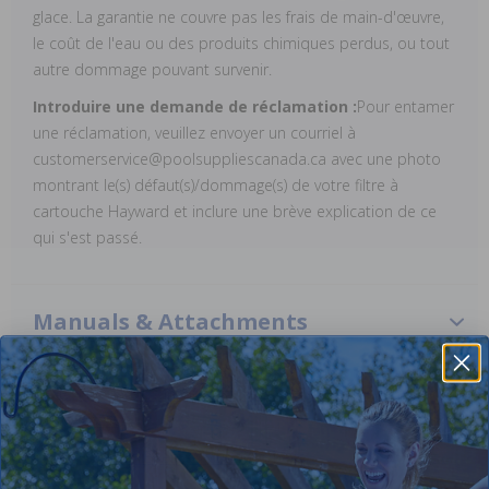
glace. La garantie ne couvre pas les frais de main-d'œuvre,
le coût de l'eau ou des produits chimiques perdus, ou tout
autre dommage pouvant survenir.
Introduire une demande de réclamation :
Pour entamer
une réclamation, veuillez envoyer un courriel à
customerservice@poolsuppliescanada.ca avec une photo
montrant le(s) défaut(s)/dommage(s) de votre filtre à
cartouche Hayward et inclure une brève explication de ce
qui s'est passé.
Manuals & Attachments
Hayward Swimclear 325 SQ FT Cartridge Filter Data
Sheet
Hayward Energy Solutions Sheet