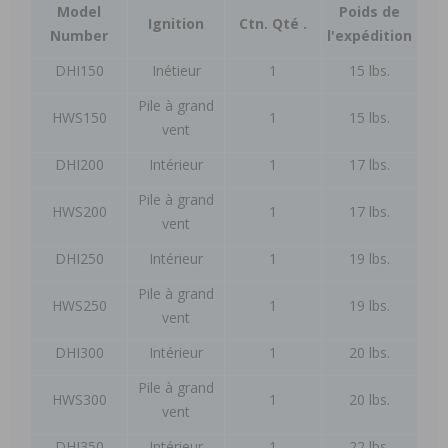
Model
Poids de
Ignition
Ctn. Qté .
Number
l'expédition
DHI150
Inétieur
1
15 lbs.
Pile à grand
HWS150
1
15 lbs.
vent
DHI200
Intérieur
1
17 lbs.
Pile à grand
HWS200
1
17 lbs.
vent
DHI250
Intérieur
1
19 lbs.
Pile à grand
HWS250
1
19 lbs.
vent
DHI300
Intérieur
1
20 lbs.
Pile à grand
HWS300
1
20 lbs.
vent
DHI350
Intérieur
1
22 lbs.