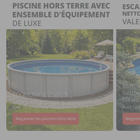
March
netto
ÉCONOMISEZ 500 $
(valeu
À l’achat d’un ensemble de piscine hors terre
avec un ensemble d’équipement de luxe
Avec l’a
Magasiner les piscines hors terre
Magasin