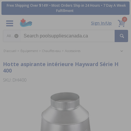
Free Shipping Over $149! • Most Orders Ship in 24 Hours • 7 Day A Week
Fulfillment
0
Sign In/Up
Search category
D'accueil
Équipement
Chauffes-eau
Accessoires
Hotte aspirante intérieure Hayward Série H
400
SKU: DHI400