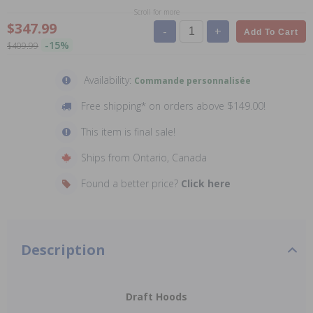
Scroll for more
$347.99
-
+
Add To Cart
-15%
$409.99
Availability:
Commande personnalisée
Free shipping* on orders above $149.00!
This item is final sale!
Ships from Ontario, Canada
Found a better price?
Click here
Description
Draft Hoods