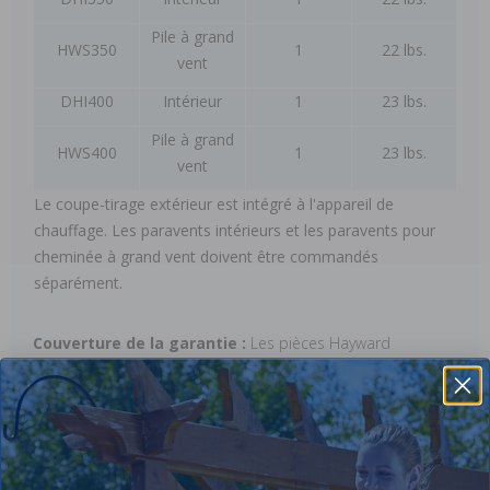
Pile à grand
HWS350
1
22 lbs.
vent
DHI400
Intérieur
1
23 lbs.
Pile à grand
HWS400
1
23 lbs.
vent
Le coupe-tirage extérieur est intégré à l'appareil de
chauffage. Les paravents intérieurs et les paravents pour
cheminée à grand vent doivent être commandés
séparément.
Couverture de la garantie :
Les pièces Hayward
bénéficient d'une garantie limitée du fabricant de 90 jours.
Le fabricant garantit ses pièces contre les défauts de
fabrication et de matériaux. Cette garantie sera annulée si
la pièce est endommagée à la suite d'une installation ou
d'une utilisation incorrecte, ou si le dommage est dû à la