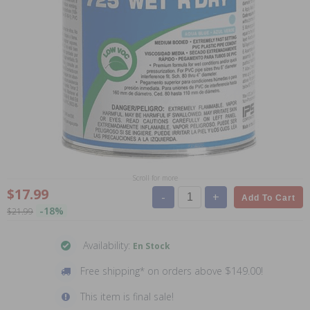
Scroll for more
$17.99
-
+
Add To Cart
-18%
$21.99
Availability:
En Stock
Free shipping* on orders above $149.00!
This item is final sale!