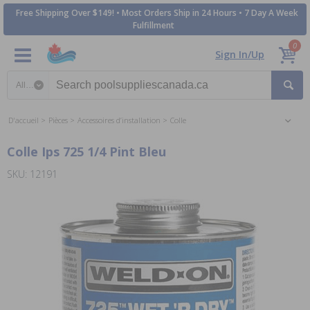
Free Shipping Over $149! • Most Orders Ship in 24 Hours • 7 Day A Week
Fulfillment
0
Sign In/Up
Search category
D'accueil
Pièces
Accessoires d’installation
Colle
Colle Ips 725 1/4 Pint Bleu
SKU: 12191