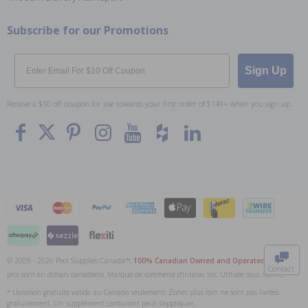
Subscribe for our Promotions
Email
Sign Up
Receive a $10 off coupon for use towards your first order of $149+ when you sign up.
To The
Top
© 2009 - 2026 Pool Supplies Canada™,
100% Canadian Owned and Operated
. Tous les
Contact
prix sont en dollars canadiens. Marque de commerce d'Interac Inc. Utilisée sous licence.
0
* Livraison gratuite valide au Canada seulement; Zones plus loin ne sont pas livrées
gratuitement. Un supplément carburant peut s'appliquer.