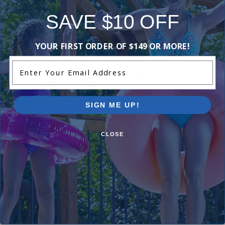
SAVE $10 OFF
Purchased often with:
YOUR FIRST ORDER OF $149 OR MORE!
Enter Your Email Address
-17%
-15%
SIGN ME UP!
CLOSE
Carvin - 47035803R - Joint
Assemblage/Logement Crép
torique de filtre
- Jacuzzi / Carvin - 16-0300-
$9.99
$98.99
$11.99
$116.99