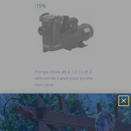
-15%
Pompe Shark Jet à 1,5 CV et 2
vitesses de Carvin pour piscine
hors terre
5.00
(2)
$439.00
$516.99
+ Free shipping!