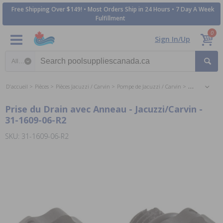
Free Shipping Over $149! • Most Orders Ship in 24 Hours • 7 Day A Week
Fulfillment
0
Sign In/Up
Search category
D'accueil
Pièces
Pièces Jacuzzi / Carvin
Pompe de Jacuzzi / Carvin
Pièces pour 
Prise du Drain avec Anneau - Jacuzzi/Carvin -
31-1609-06-R2
SKU: 31-1609-06-R2