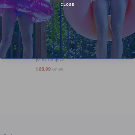
CLOSE
Jandy R0466300 - Ensemble de
joints toriques
$68.99
$81.99