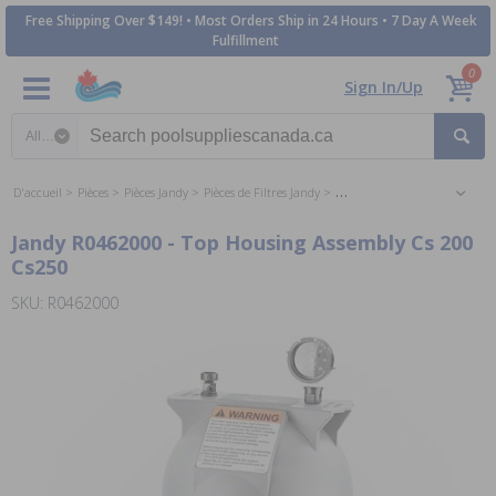
Free Shipping Over $149! • Most Orders Ship in 24 Hours • 7 Day A Week
Fulfillment
0
Sign In/Up
Search category
D'accueil
Pièces
Pièces Jandy
Pièces de Filtres Jandy
Jandy CS Series Cartridge Filte
Jandy R0462000 - Top Housing Assembly Cs 200
Cs250
SKU: R0462000