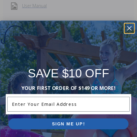
User Manual
Reviews
Be the first one to leave a review!
Add Review
SAVE $10 OFF
YOUR FIRST ORDER OF $149 OR MORE!
Purchased often with:
Enter Your Email Address
-16%
SIGN ME UP!