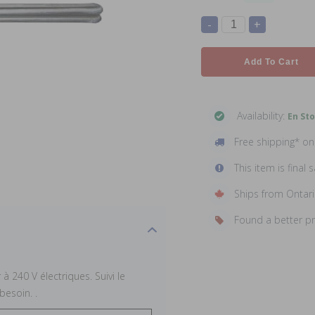
-
+
Add To Cart
Availability:
En St
Free shipping* o
This item is final s
Ships from Ontar
Found a better p
 240 V électriques. Suivi le
esoin. .