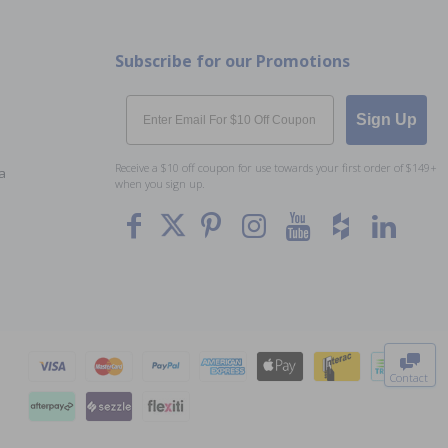
Subscribe for our Promotions
Email
Sign Up
Receive a $10 off coupon for use towards your first order of $149+
a
when you sign up.
To The
Top
Contact
0