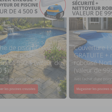
he de piscine creusée
Couverture L
ttoyeur pour
GRATUITE + n
ement 999 $ (valeur de
robotisé Nort
0 $)
(valeur de 99
chat d’une piscine creusée
Avec l’achat d’une pisc
er les piscines creusées
Magasiner les piscines 