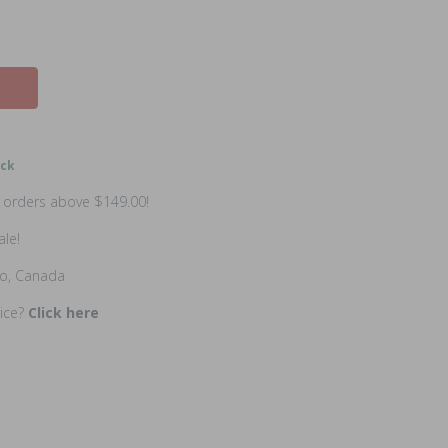
ock
n orders above $149.00!
ale!
io, Canada
rice?
Click here