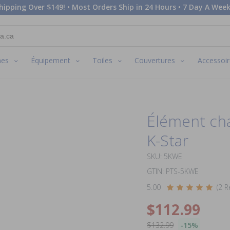
hipping Over $149! • Most Orders Ship in 24 Hours • 7 Day A Week
nes
Équipement
Toiles
Couvertures
Accessoir
Élément ch
K-Star
SKU: 5KWE
GTIN: PTS-5KWE
5.00
(2 R
$112.99
$132.99
-15%