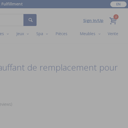
 Fulfillment
EN
0
Sign In/Up
es
Jeux
Spa
Pièces
Meubles
Vente
auffant de remplacement pour
eviews)