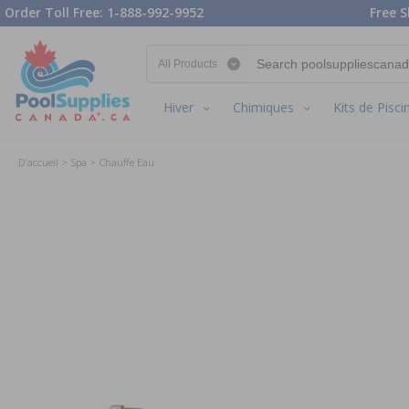
Order Toll Free: 1-888-992-9952
Free S
Search category
Hiver
Chimiques
Kits de Pisci
D'accueil
Spa
Chauffe Eau