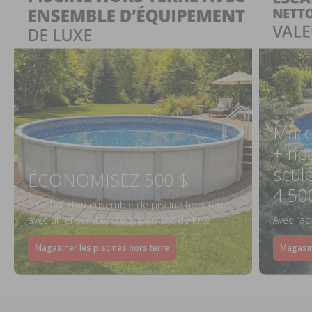
Marc
+ ne
seul
ÉCONOMISEZ 500 $
4 50
À l’achat d’un ensemble de piscine hors terre
avec un ensemble d’équipement de luxe
Avec l’a
Magasiner les piscines hors terre
Magasin