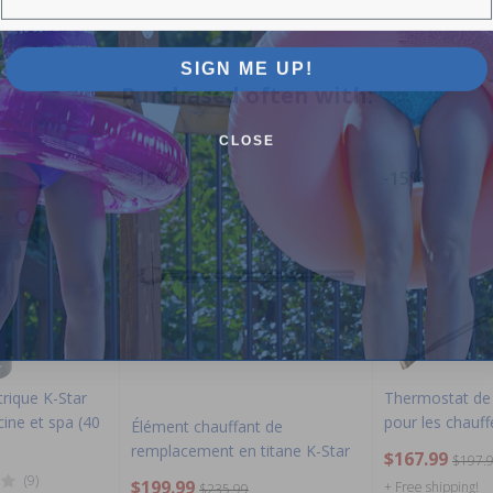
SIGN ME UP!
Purchased often with:
CLOSE
-15%
-15%
trique K-Star
Thermostat de
ine et spa (40
pour les chauff
Élément chauffant de
remplacement en titane K-Star
$167.99
$197.
(9)
$199.99
+ Free shipping!
$235.99