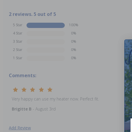
2 reviews. 5 out of 5
5 Star
100%
4 Star
0%
3 Star
0%
2 Star
0%
1 Star
0%
Comments:
Very happy can use my heater now. Perfect fit.
Brigitte B
- August 3rd
Add Review