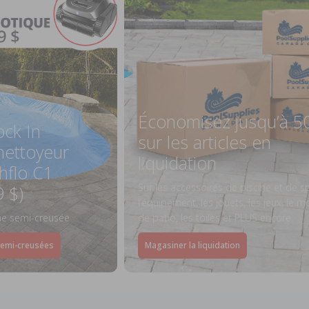
Économisez jusqu’à 5
ock In
sur les articles en
ettoyeur
liquidation
hflo C1
Sur les accessoires de piscine et de s
9 $)
l’équipement, les jouets, les jeux, le mo
ine semi-creusée
de patio, les toiles et PLUS encore.
semi-creusées
Magasiner la liquidation