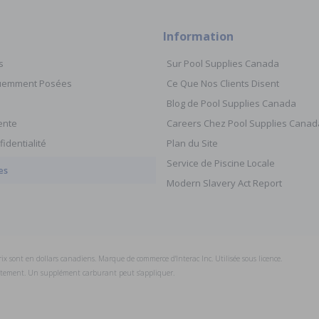
Information
s
Sur Pool Supplies Canada
quemment Posées
Ce Que Nos Clients Disent
Blog de Pool Supplies Canada
ente
Careers Chez Pool Supplies Canad
fidentialité
Plan du Site
Service de Piscine Locale
es
Modern Slavery Act Report
prix sont en dollars canadiens. Marque de commerce d'Interac Inc. Utilisée sous licence.
uitement. Un supplément carburant peut s'appliquer.