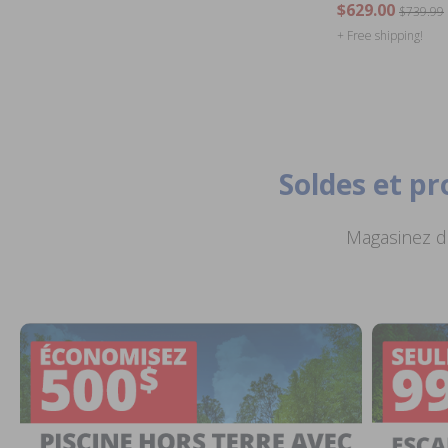
$629.00
$739.99
+ Free shipping!
Soldes et p
Magasinez de