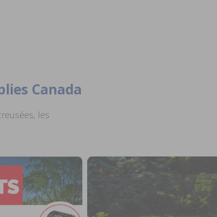
plies Canada
creusées, les