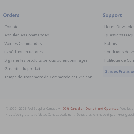
Orders
Support
Compte
Heurs Ouvrable
Annuler les Commandes
Questions Fré
Voir les Commandes
Rabais
Expédition et Retours
Conditions de V
Signaler les produits perdus ou endommagés
Politique de Con
Garantie du produit
Guides Pratiqu
Temps de Traitement de Commande et Livraison
© 2009 - 2026 Pool Supplies Canada™,
100% Canadian Owned and Operated
. Tous les 
* Livraison gratuite valide au Canada seulement; Zones plus loin ne sont pas livrées grat