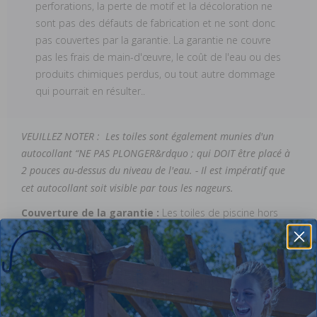
perforations, la perte de motif et la décoloration ne
sont pas des défauts de fabrication et ne sont donc
pas couvertes par la garantie. La garantie ne couvre
pas les frais de main-d'œuvre, le coût de l'eau ou des
produits chimiques perdus, ou tout autre dommage
qui pourrait en résulter..
VEUILLEZ NOTER : Les toiles sont également munies d'un
autocollant “NE PAS PLONGER&rdquo ; qui DOIT être placé à
2 pouces au-dessus du niveau de l'eau. -
Il est impératif que
cet autocollant soit visible par tous les nageurs.
Couverture de la garantie :
Les toiles de piscine hors
terre sont assorties d'une excellente garantie de 15 ans,
calculée au prorata, offerte par le fabricant. Le fabricant
garantit que cette toile est exempte de défauts au niveau
de la couture. La séparation de la couture est considérée
comme un défaut de fabrication. Les déchirures, les
perforations, la perte de motif et la décoloration ne sont