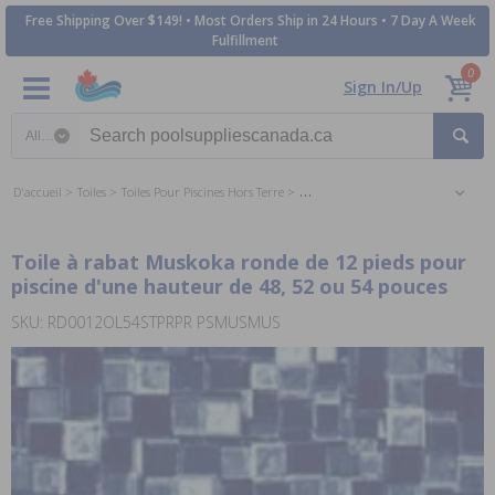
Free Shipping Over $149! • Most Orders Ship in 24 Hours • 7 Day A Week
Fulfillment
0
Sign In/Up
Search category
D'accueil
Toiles
Toiles Pour Piscines Hors Terre
Toiles de piscine hors terre 12 pieds
Toile à rabat Muskoka ronde de 12 pieds pour
piscine d'une hauteur de 48, 52 ou 54 pouces
SKU: RD0012OL54STPRPR PSMUSMUS