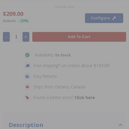
Scroll for more
$209.00
Configure
-20%
$260.99
-
+
Add To Cart
Availability:
En Stock
Free shipping* on orders above $149.00!
Easy Returns
Ships from Ontario, Canada
Found a better price?
Click here
Description