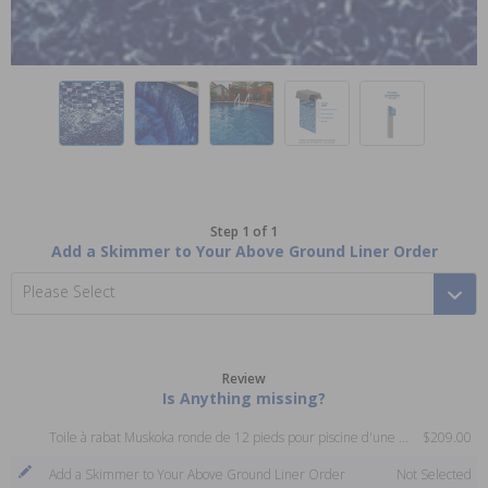
Step 1 of 1
Add a Skimmer to Your Above Ground Liner Order
Please Select
Review
Is Anything missing?
Toile à rabat Muskoka ronde de 12 pieds pour piscine d'une hauteur de 48, 52 ou 54 pouces
$209.00
Add a Skimmer to Your Above Ground Liner Order
Not Selected