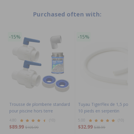
Purchased often with:
-15%
-15%
Trousse de plomberie standard
Tuyau TigerFlex de 1,5 pouc
pour piscine hors terre
10 pieds en serpentin
4.80
(10)
5.00
(10)
$89.99
$32.99
$105.99
$38.99