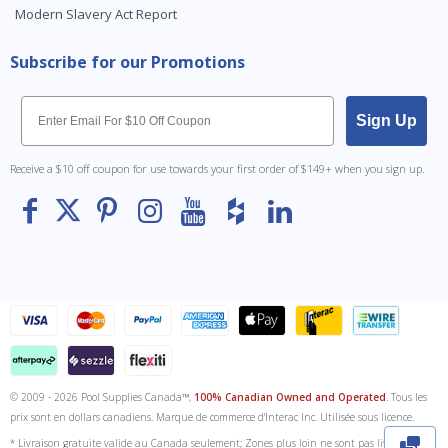
Modern Slavery Act Report
Subscribe for our Promotions
Email
Sign Up
Receive a $10 off coupon for use towards your first order of $149+ when you sign up.
© 2009 - 2026 Pool Supplies Canada™,
100% Canadian Owned and Operated
. Tous les
To The
Top
prix sont en dollars canadiens. Marque de commerce d'Interac Inc. Utilisée sous licence.
* Livraison gratuite valide au Canada seulement; Zones plus loin ne sont pas livrées