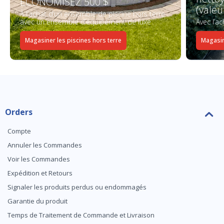
ÉCONOMISEZ 500 $
(valeu
À l’achat d’un ensemble de piscine hors terre
avec un ensemble d’équipement de luxe
Avec l’a
Magasiner les piscines hors terre
Magasin
Orders
Compte
Annuler les Commandes
Voir les Commandes
Expédition et Retours
Signaler les produits perdus ou endommagés
Garantie du produit
Temps de Traitement de Commande et Livraison