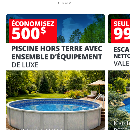
encore.
March
netto