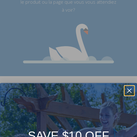
le produit ou la page que vous vous attendiez
à voir?
Need some help finding what you're looking
for?
Orders
SAVE $10 OFF