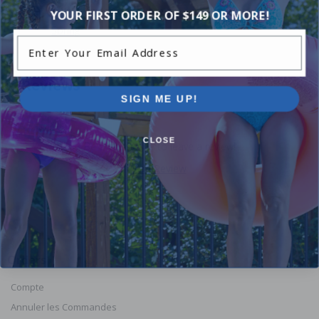
Pentair 178616 - Clean & Clear Plus Compression
YOUR FIRST ORDER OF $149 OR MORE!
Spring
Enter Your Email Address
Reviews
SIGN ME UP!
CLOSE
Be the first one to leave a review!
Add Review
Orders
Compte
Annuler les Commandes