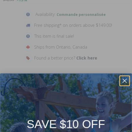
Availability:
Commande personnalisée
Free shipping* on orders above $149.00!
This item is final sale!
Ships from Ontario, Canada
Found a better price?
Click here
Description
Manuals & Attachments
SAVE $10 OFF