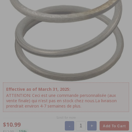
Effective as of March 31, 2025:
ATTENTION: Ceci est une commande personnalisée (aux
vente finale) qui n'est pas en stock chez nous.La livraison
prendrait environ 4-7 semaines de plus.
Scroll for more
$10.99
-
+
Add To Cart
-15%
$12.99